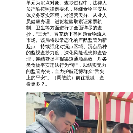
单元为沉点对象。查抄过程中，法律人
员严酷按照律例要求，环绕食物平安从
体义务落实环境，对运营天分、从业人
员健康办理、进货检验取索证索票轨
制、卫生等方面进行了全面详尽的查
抄，“三无”、冒充伪下等问题食物流入
市场。该局将以常态化的严酷监管为新
起点，持续强化对沉点区域、沉点品种
的监视查抄力度，深化风险现患排查管
理，连结赞扬举报渠道通顺高效，对各
类食物平安违法行为“零”，以结实无力
的监管办法，全力护航泛博群众“舌尖
上的平安”。（周敏航）前往搜狐，查
看更多？。