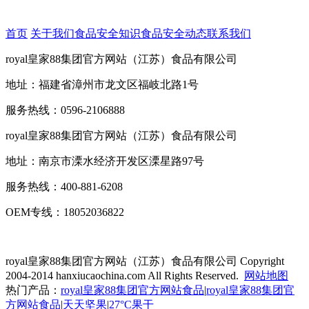
首页
关于我们
食品安全知识
食品安全动态
联系我们
royal皇家88集团官方网站（江苏）食品有限公司
地址：福建省漳州市龙文区福岐北路1号
服务热线：0596-2106888
royal皇家88集团官方网站（江苏）食品有限公司
地址：南京市溧水经济开发区溧星路97号
服务热线：400-881-6208
OEM专线：18052036822
royal皇家88集团官方网站（江苏）食品有限公司
Copyright
2004-2014 hanxiucaochina.com All Rights Reserved.
网站地图
热门产品：
royal皇家88集团官方网站食品
|
royal皇家88集团官
方网站食品
|
天天坚果
|
27°C果干