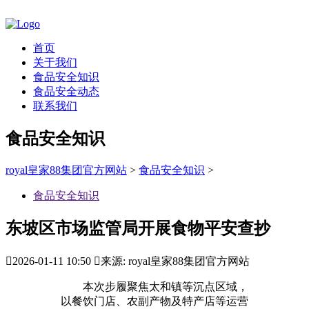
首页
关于我们
食品安全知识
食品安全动态
联系我们
食品安全知识
royal皇家88集团官方网站
>
食品安全知识
>
食品安全知识
东坡区市场监管局开展食物平安查抄

2026-01-11 10:50

来源: royal皇家88集团官方网站
本次步履聚焦太和镇等沉点区域，
以餐饮门店、农副产物及特产店等运营