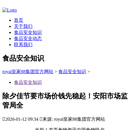
首页
关于我们
食品安全知识
食品安全动态
联系我们
食品安全知识
royal皇家88集团官方网站
>
食品安全知识
>
食品安全知识
除夕佳节要市场价钱先稳起！安阳市场监
管局全

2026-01-12 09:34

来源: royal皇家88集团官方网站
当前！首页食物资讯中国食物除夕