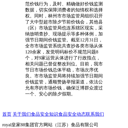
范价钱行为，及时、精确做好价钱监测
数据，切实保障消费者的知情权和选择
权。同时，林州市市场监管局组织召开
了大中型超市除夕节前价钱会，其他县
（区）市场监管局也连系辖区现实，采
纳放哨查抄、现场提示等多种体例，加
强节日期间价钱监管。截至12月31日，
全市市场监管系统共查抄各类市场从体
120余家，发觉明码标价不规范问题8
个，对9家运营从体进行了行政指点，
相关问题已督促整改到位。目前，我市
节日市场价钱总体平稳，市场次序优
良。市市场监管局将持续加强节日期间
价钱监管，通顺赞扬举报渠道，依法公
允有序的市场价钱，确保泛博群众渡过
一个、安心的除夕假期。
首页
关于我们
食品安全知识
食品安全动态
联系我们
royal皇家88集团官方网站（江苏）食品有限公司