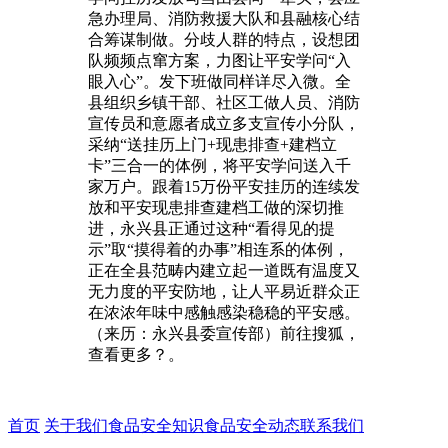
急办理局、消防救援大队和县融核心结
合筹谋制做。分歧人群的特点，设想团
队频频点窜方案，力图让平安学问“入
眼入心”。发下班做同样详尽入微。全
县组织乡镇干部、社区工做人员、消防
宣传员和意愿者成立多支宣传小分队，
采纳“送挂历上门+现患排查+建档立
卡”三合一的体例，将平安学问送入千
家万户。跟着15万份平安挂历的连续发
放和平安现患排查建档工做的深切推
进，永兴县正通过这种“看得见的提
示”取“摸得着的办事”相连系的体例，
正在全县范畴内建立起一道既有温度又
无力度的平安防地，让人平易近群众正
在浓浓年味中感触感染稳稳的平安感。
（来历：永兴县委宣传部）前往搜狐，
查看更多？。
首页
关于我们
食品安全知识
食品安全动态
联系我们