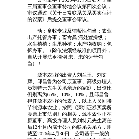
三届董事会董事特地会议第四次会议，
审议通过《关于日常联系关系买卖估计
的议案》后提交董事会审议。
动；畜牧专业及辅帮性勾当；农业
出产托管办事；畜禽粪 污处置操纵；
水生植植；生果种植；水产物收购；包
拆办事。（除依法须经核准的项目外，
自从开展法令律例 未、未的运营勾
当）！
源本农业的出资人刘兰玉、刘文
辉、邱昌鲁为公司原董事、高级办理人
员刘特元先生关系亲近的家庭，出资比
例别离为65%、10%、10%，且邱昌鲁
担任源本农业的代表人，以上人员间接
节制源本农业，按照《深圳证券买卖所
股票上市法则》的相关，源本农业正在
原董事、高级办理人员刘特元先生离任
后12个月内属于公司的联系关系方，即
截至2026年4月30日，公司基于一般的