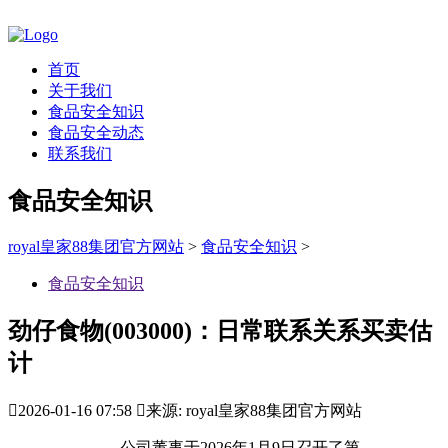
首页
关于我们
食品安全知识
食品安全动态
联系我们
食品安全知识
royal皇家88集团官方网站
>
食品安全知识
>
食品安全知识
劲仔食物(003000)：日常联系关系买卖估
计

2026-01-16 07:58

来源: royal皇家88集团官方网站
公司董事于2026年1月9日召开了第