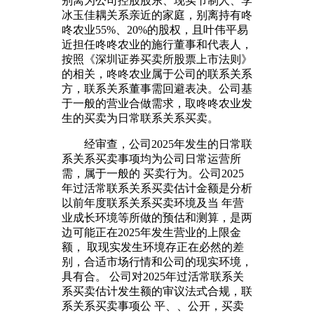
别离为公司控股股东、现实节制人、李
冰玉佳耦关系亲近的家庭，别离持有咚
咚农业55%、20%的股权，且叶伟平易
近担任咚咚农业的施行董事和代表人，
按照《深圳证券买卖所股票上市法则》
的相关，咚咚农业属于公司的联系关系
方，联系关系董事需回避表决。公司基
于一般的营业合做需求，取咚咚农业发
生的买卖为日常联系关系买卖。
经审查，公司2025年发生的日常联
系关系买卖事项均为公司日常运营所
需，属于一般的 买卖行为。公司2025
年过活常联系关系买卖估计金额是分析
以前年度联系关系买卖环境及当 年营
业成长环境等所做的预估和测算，是两
边可能正在2025年发生营业的上限金
额， 取现实发生环境存正在必然的差
别，合适市场行情和公司的现实环境，
具有合。 公司对2025年过活常联系关
系买卖估计发生额的审议法式合规，联
系关系买卖事项公 平、、公开，买卖