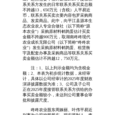
系关系方发生的日常联系关系买卖总额
不跨越13，650万元（含税）人平易近
币，联系关系买卖次要内容包罗采购商
品、发卖商品。此中，向平江县源本生
态农业农人专业合做社（以下简称“源
本农业”）采购原材料鹌鹑蛋估计买卖
金额不跨越900万元，取湖南咚咚现代
农业成长无限公司（以下简称“咚咚农
业”）发生采购原材料鹌鹑蛋、租赁衡
宇及配套办事及采购商品等联系关系买
卖金额估计不跨越12，750万元。
注：1、以上列示金额均为含税金
额；2、本表为初步统计数据，未经审
计，具体以公司经审计的2025年度财政
演讲披露数据为准；3、公司及子公司
正在2025年度接管联系关系方供给的办
事买卖金额较小，未达到公司董事会审
批和披露尺度。
咚咚农业股东周姝丽、叶伟平易近