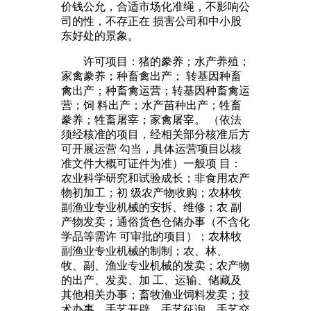
价钱公允，合适市场化准绳，不影响公
司的性，不存正在 损害公司和中小股
东好处的景象。
许可项目：猪的豢养；水产养殖；
家禽豢养；种畜禽出产； 转基因种畜
禽出产；种畜禽运营；转基因种畜禽运
营；饲 料出产；水产苗种出产；牲畜
豢养；牲畜屠宰；家禽屠宰。 （依法
须经核准的项目，经相关部分核准后方
可开展运营 勾当，具体运营项目以核
准文件大概可证件为准）一般项 目：
农业科学研究和试验成长；非食用农产
物初加工；初 级农产物收购；农林牧
副渔业专业机械的安拆、维修；农 副
产物发卖；通俗货色仓储办事（不含化
学品等需许 可审批的项目）；农林牧
副渔业专业机械的制制；农、林、
牧、副、渔业专业机械的发卖；农产物
的出产、发卖、加 工、运输、储藏及
其他相关办事；畜牧渔业饲料发卖；技
术办事、手艺开辟、手艺征询、手艺交