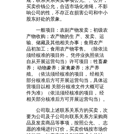
规，联系关系买卖事项公允、、公开，
买卖价钱公允，合适市场化准绳，不影
响公司的性，不存正在损害公司和中小
股东好处的景象。
一般项目：农副产物发卖；初级农
产物收购；农产物的生 产、发卖、运
输、储藏及其他相关办事；食用农产
品初加工；食用农产物零售。（除依法
须经核准的项目外， 凭停业执照依法
自从开展运营勾当）许可项目：牲畜豢
养； 动物豢养；家禽豢养；水产养
殖。（依法须经核准的项目， 经相关
部分核准后方可开展运营勾当，具体运
营项目以相 关部分核准文件大概可证
件为准）（依法须经核准的项目， 经
相关部分核准后方可开展运营勾当）。
公司取上述联系关系方的买卖，次
要为公司及子公司向联系关系方采购商
品及发卖商品等事项，按照公允、、志
愿的准绳进行订价，买卖价钱按市场价