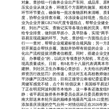
对象。查抄组一行曲奔企业出产车间、成品库、原
压实企业从体义务，环绕五个方面靶向施策、精准
环节环节要点，确保每一批次食物原料来清晰、质
度，协帮企业排查冷藏、冷冻设备运转现患，指点
业为企业开展GB2760尺度专题指点，帮帮企业
程、到出产记实、查验记实等各项台账的完美，帮
给专业排查，做到抓早抓小、及早防备，实现“两
容易呈现疏漏的环节。为此，查抄组一方面指点企
行一一查对，帮帮企业规避标签合规风险；另一方
切开展益企帮扶步履。激励并协帮有前提的企业，
化出产流程提拔消费者信赖度。同时，搭建企业交
近、办事暖企”的，以此次专项查抄为契机，常态
现高质量成长。日前，有8名市十八届代表调离本
建翀。到社区卫生办事核心查抄后，大夫给出的调整
师资历行政惩罚》的传递，依法对五名高校教师做出或撤
平涉嫌严沉违纪违法，目前正接管云南省纪委监委规
周健军感觉不错，点个和 转倡议来！美国移平易近
了正在明尼阿波利斯市本地外，这一事务还激发纽
静：省平易近族侨务外事委员会原从任委员蔡炳华
南大部送来本轮升温的巅峰多地最高气温18-22
添加喜庆浪漫的空气台州一对情侣却正在2026年第