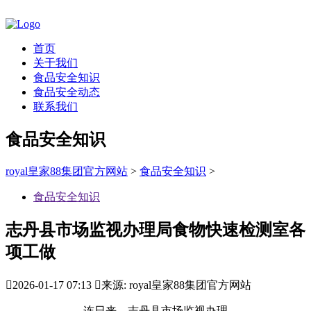
首页
关于我们
食品安全知识
食品安全动态
联系我们
食品安全知识
royal皇家88集团官方网站
>
食品安全知识
>
食品安全知识
志丹县市场监视办理局食物快速检测室各
项工做

2026-01-17 07:13

来源: royal皇家88集团官方网站
连日来，志丹县市场监视办理