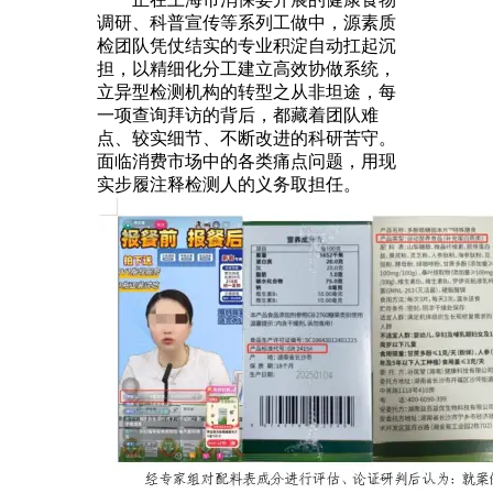
调研、科普宣传等系列工做中，源素质
检团队凭仗结实的专业积淀自动扛起沉
担，以精细化分工建立高效协做系统，
立异型检测机构的转型之从非坦途，每
一项查询拜访的背后，都藏着团队难
点、较实细节、不断改进的科研苦守。
面临消费市场中的各类痛点问题，用现
实步履注释检测人的义务取担任。