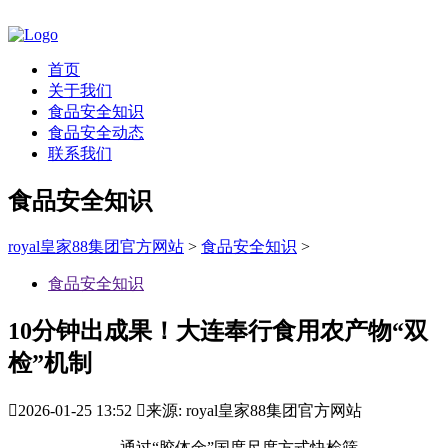
首页
关于我们
食品安全知识
食品安全动态
联系我们
食品安全知识
royal皇家88集团官方网站
>
食品安全知识
>
食品安全知识
10分钟出成果！大连奉行食用农产物“双
检”机制

2026-01-25 13:52

来源: royal皇家88集团官方网站
通过“胶体金”国度尺度方式快检筛