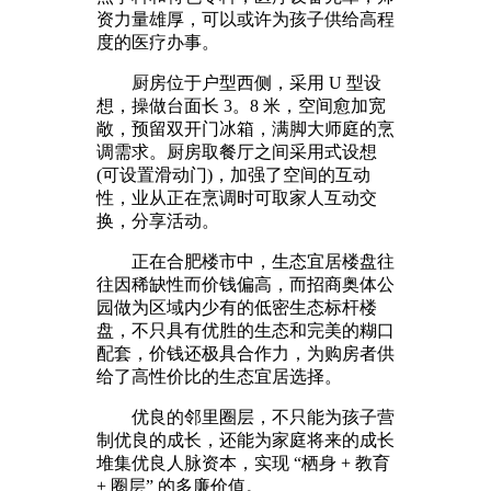
资力量雄厚，可以或许为孩子供给高程
度的医疗办事。
厨房位于户型西侧，采用 U 型设
想，操做台面长 3。8 米，空间愈加宽
敞，预留双开门冰箱，满脚大师庭的烹
调需求。厨房取餐厅之间采用式设想
(可设置滑动门)，加强了空间的互动
性，业从正在烹调时可取家人互动交
换，分享活动。
正在合肥楼市中，生态宜居楼盘往
往因稀缺性而价钱偏高，而招商奥体公
园做为区域内少有的低密生态标杆楼
盘，不只具有优胜的生态和完美的糊口
配套，价钱还极具合作力，为购房者供
给了高性价比的生态宜居选择。
优良的邻里圈层，不只能为孩子营
制优良的成长，还能为家庭将来的成长
堆集优良人脉资本，实现 “栖身 + 教育
+ 圈层” 的多廉价值。