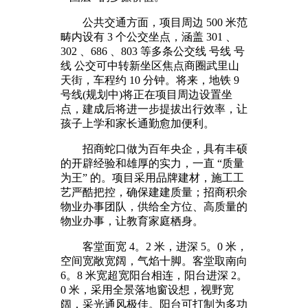
公共交通方面，项目周边 500 米范
畴内设有 3 个公交坐点，涵盖 301 、
302 、686 、803 等多条公交线 号线 号
线 公交可中转新坐区焦点商圈武里山
天街，车程约 10 分钟。将来，地铁 9
号线(规划中)将正在项目周边设置坐
点，建成后将进一步提拔出行效率，让
孩子上学和家长通勤愈加便利。
招商蛇口做为百年央企，具有丰硕
的开辟经验和雄厚的实力，一直 “质量
为王” 的。项目采用品牌建材，施工工
艺严酷把控，确保建建质量；招商积余
物业办事团队，供给全方位、高质量的
物业办事，让教育家庭栖身。
客堂面宽 4。2 米，进深 5。0 米，
空间宽敞宽阔，气焰十脚。客堂取南向
6。8 米宽超宽阳台相连，阳台进深 2。
0 米，采用全景落地窗设想，视野宽
阔，采光通风极佳。阳台可打制为多功