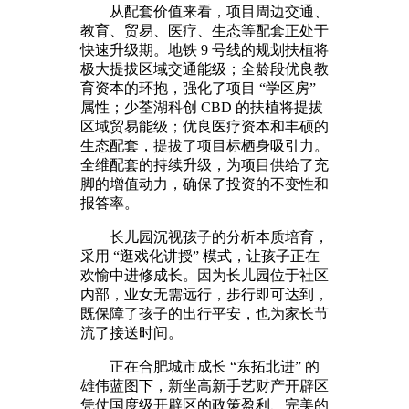
从配套价值来看，项目周边交通、
教育、贸易、医疗、生态等配套正处于
快速升级期。地铁 9 号线的规划扶植将
极大提拔区域交通能级；全龄段优良教
育资本的环抱，强化了项目 “学区房”
属性；少荃湖科创 CBD 的扶植将提拔
区域贸易能级；优良医疗资本和丰硕的
生态配套，提拔了项目标栖身吸引力。
全维配套的持续升级，为项目供给了充
脚的增值动力，确保了投资的不变性和
报答率。
长儿园沉视孩子的分析本质培育，
采用 “逛戏化讲授” 模式，让孩子正在
欢愉中进修成长。因为长儿园位于社区
内部，业女无需远行，步行即可达到，
既保障了孩子的出行平安，也为家长节
流了接送时间。
正在合肥城市成长 “东拓北进” 的
雄伟蓝图下，新坐高新手艺财产开辟区
凭仗国度级开辟区的政策盈利、完美的