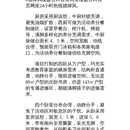
页网坐24小时热线德律风。
厨房采用厨设想，中厨封锁烹调，
避免油烟扩散；西厨可做为活动养分餐
制做区，设置早餐台、榨汁机、烤箱
等，满脚多样化的养分烹调需求。中厨
操做台面长 4。5 米，空间宽敞，动线
合理，预留双开门冰箱和各类家电接
口，为活动养分餐制做供给充脚空间。
项目打制的四款从力户型，均充实
考虑教育家庭的栖身需求，结构朴直通
透，动静分手，预留进修空间。无论是
89㎡户型的次卧书房，仍是 143㎡户型
的专属进修区，都能满脚孩子的进修需
求。
四个卧室分布合理，动静分手，避
免了活动区对歇息区的干扰。从卧采用
套房设想，面宽 3。5 米，进深 5。0
米，带有南向全景飘窗，采光充脚，空
间宽敞奢华。从卧配备卫生间和步入式