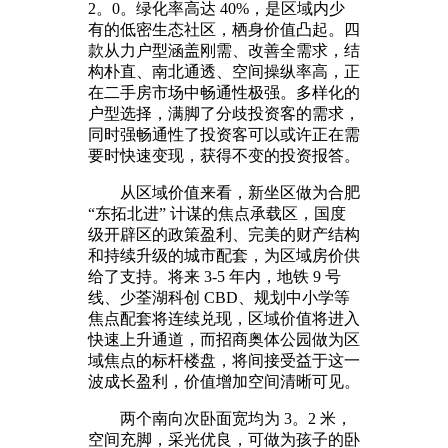
2。0。绿化率高达 40%，是区域内少
有的低密生态社区，栖身价值凸起。四
款从力户型涵盖刚需、改善全需求，结
构朴直、南北通透、空间操纵率高，正
在二手房市场中畅通性极强。多样化的
户型选择，满脚了分歧投资客的需求，
同时强畅通性了投资客可以或许正在需
要时快速变现，获得不变的投资报答。
从区域价值来看，新坐区做为合肥
“东拓北进” 计谋的焦点承载区，国度
级开辟区的政策盈利、完美的财产结构
和持续升级的城市配套，为区域房价供
给了支持。将来 3-5 年内，地铁 9 号
线、少荃湖科创 CBD、规划中小学等
焦点配套将连续兑现，区域价值将进入
快速上升通道，而招商奥体公园做为区
域焦点的标杆楼盘，将间接受益于这一
波成长盈利，价值增加空间清晰可见。
两个南向次卧面宽均为 3。2 米，
空间充脚，采光优良，可做为孩子的卧