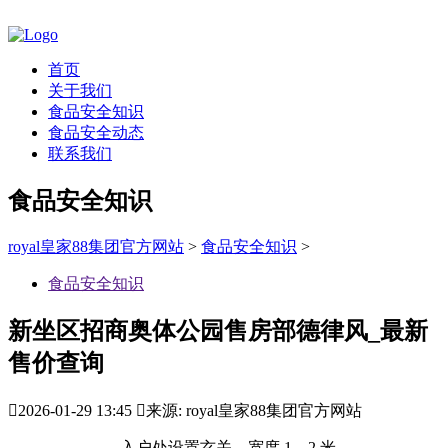
首页
关于我们
食品安全知识
食品安全动态
联系我们
食品安全知识
royal皇家88集团官方网站
>
食品安全知识
>
食品安全知识
新坐区招商奥体公园售房部德律风_最新
售价查询

2026-01-29 13:45

来源: royal皇家88集团官方网站
入户处设置玄关，宽度 1。2 米，