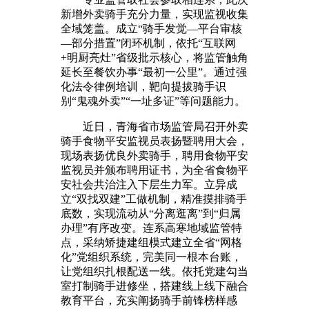
新增外卖骑手充分力量，实现监视收集
全域笼盖。成立“骑手发觉—平台审核
—部分措置”闭环机制，依托“互联网
+明厨亮灶”省级批示核心，将监管触角
延长至餐饮办事“最初一公里”。通过强
化法令律例培训，靶向提拔骑手识
别“鬼魂外卖”“一址多证”等问题能力。
近日，青海省市场监管局召开外卖
骑手食物平安监视员表扬暨聘用大会，
现场表扬优良外卖骑手，聘用食物平安
监视员并颁布聘用证书，为全省食物平
安社会共治注入下层生力军。立异成
立“双找双建”工做机制，精准摸排骑手
底数，实现流动从“分离逛离”到“归属
办理”有序改变。连系高寒地域监管特
点，采纳矫捷建组模式建立全省“网格
化”党组织系统，完美同一根本台账，
让党组织扎根配送一线。依托党建勾当
室打制骑手进修坐，搭建线上线下融合
教育平台，充实阐扬骑手前锋榜样感