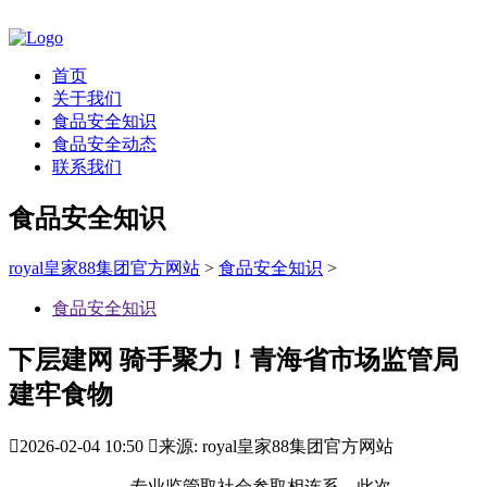
首页
关于我们
食品安全知识
食品安全动态
联系我们
食品安全知识
royal皇家88集团官方网站
>
食品安全知识
>
食品安全知识
下层建网 骑手聚力！青海省市场监管局
建牢食物

2026-02-04 10:50

来源: royal皇家88集团官方网站
专业监管取社会参取相连系，此次