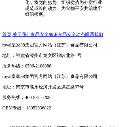
化，将党的劣势、组织劣势为外卖行业
规范成长的动力，为食物平安共治建牢
组织根底。
首页
关于我们
食品安全知识
食品安全动态
联系我们
royal皇家88集团官方网站（江苏）食品有限公司
地址：福建省漳州市龙文区福岐北路1号
服务热线：0596-2106888
royal皇家88集团官方网站（江苏）食品有限公司
地址：南京市溧水经济开发区溧星路97号
服务热线：400-881-6208
OEM专线：18052036822