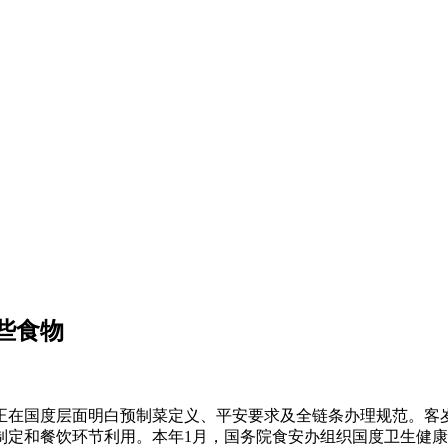
些食物
国度层面明白预制菜定义、平安要求及全链条办理规范。客岁9
制定和餐饮环节利用。本年1月，国务院食安办组织国度卫生健康