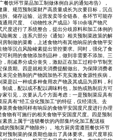
广餐饮环节菜品加工制做体例自从的通知布告》，
健康、规范预制菜财产高质量成长为次要目标，沉点
包拆、储存运输、运营发卖等全链条、各环节可能存
项通用尺度、《动物性水产成品》等10余项产物尺
方式尺度进行了系统整合，提出分歧原料和加工体例的
风险阐发，连系六部分《通知》相关预制菜政策的解
厨房制做的菜肴，上述食物均有其他响应的食物平安
生物等沉点风险峻素提出管控要求。同时，强化了食
控可利用的食物添加剂品种，做到非需要不添加。三
分，削减养分成分丧失，激励正在加工过程中节制烹
定保质期。四是就相关消费提醒做出。为保障消费者
及未完全熟制的产物因加热不充实激发食源性疾病，
制菜是以一种或多种食用农产物及其成品为原料，利
）制成，配以或不配以调味料包，加热或熟制后方可
专家引见，次要从几个方面考虑：一是预制菜应具有
应具有“经工业化预加工”的特征，仅经清洗、去
净菜类食物同样有响应的食物平安国度尺度进行办理
类食物有可施行的相关食物平安国度尺度。四是预制
在素质上属于“连锁餐饮的内部集约化加工配送核
现成的预制菜产物除外）。地方厨房需遵照餐饮环节
度对预制菜的保质期也做出了具体要求。据尺度草拟