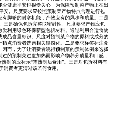
能否健康平安也很受关心，为保障预制菜产物正在出
平安。尺度要求应按照预制菜产物特点合理进行包
应有脚够的耐寒机能，产物应有的风味和质量。二是
。三是确保包拆完整取密封性。尺度要求产物应包
激励利用绿色环保新型包拆材料。通过利用合适食物
或成品含量标识。尺度对预制菜产物的原料或成分的
于指点消费者选购相关键感化。二是要求标签标注食
。因而，为了让消费者晓得预制菜的预制体例来选择
制过的预制菜过度加热而影响产物养分质量和口感，
熟制的应标示“需熟制后食用”。三是对包拆材料有
于消费者更清晰该若何食用。