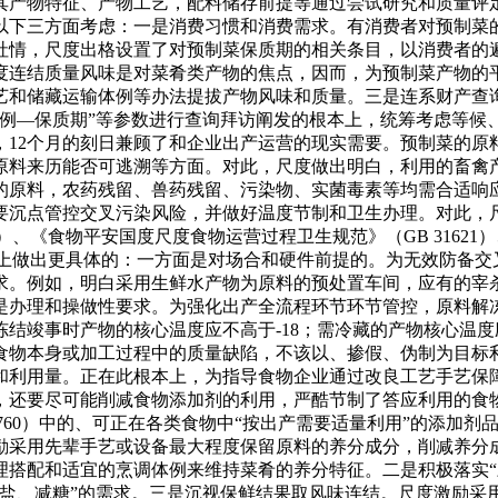
其产物特征、产物工艺，配料储存前提等通过尝试研究和质量评
以下三方面考虑：一是消费习惯和消费需求。有消费者对预制菜
社情，尺度出格设置了对预制菜保质期的相关条目，以消费者的
度连结质量风味是对菜肴类产物的焦点，因而，为预制菜产物的
艺和储藏运输体例等办法提拔产物风味和质量。三是连系财产查询
体例—保质期”等参数进行查询拜访阐发的根本上，统筹考虑等候
，12个月的刻日兼顾了和企业出产运营的现实需要。预制菜的
原料来历能否可逃溯等方面。对此，尺度做出明白，利用的畜禽
的原料，农药残留、兽药残留、污染物、实菌毒素等均需合适响
要沉点管控交叉污染风险，并做好温度节制和卫生办理。对此，
81）、《食物平安国度尺度食物运营过程卫生规范》（GB 316
此根本上做出更具体的：一方面是对场合和硬件前提的。为无效防备
求。例如，明白采用生鲜水产物为原料的预处置车间，应有的宰杀
是办理和操做性要求。为强化出产全流程环节环节管控，原料解
结竣事时产物的核心温度应不高于-18；需冷藏的产物核心温度应
食物本身或加工过程中的质量缺陷，不该以、掺假、伪制为目标
和利用量。正在此根本上，为指导食物企业通过改良工艺手艺保
，还要尽可能削减食物添加剂的利用，严酷节制了答应利用的食
2760）中的、可正在各类食物中“按出产需要适量利用”的添加
励采用先辈手艺或设备最大程度保留原料的养分成分，削减养分
理搭配和适宜的烹调体例来维持菜肴的养分特征。二是积极落实“
减盐、减糖”的需求。三是沉视保鲜结果取风味连结。尺度激励采