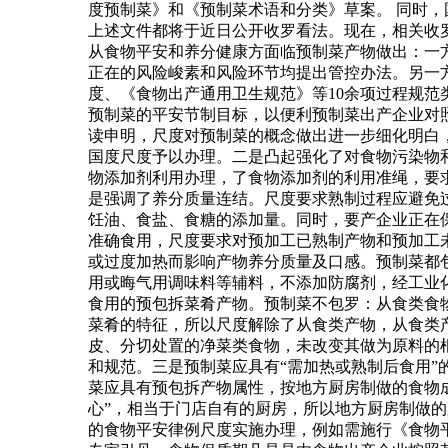
度预制菜》和《预制菜术语和分类》草案。 同时
上述文件都将于近日公开收罗看法。现在，相关收
从食物平安和养分健康方面临预制菜产物做出：一
正在的风险峻素和风险环节均提出管控办法。另一方
度、《食物出产通用卫生规范》等10余项过程规范
预制菜的平安节制目标，以便利预制菜出产企业对
读申明，尺度对预制菜的概念做出进一步细化明白
国度尺度予以办理。二是凸起强化了对食物污染物
物添加剂利用办理，了食物添加剂的利用准绳，要
是强调了养分质量连结。尺度要求熟制过程应避免
饪油、食盐、食糖的添加量。同时，要产企业正在
准确食用，尺度要求对预加工已熟制产物和预加工
或过度加热而影响产物养分质量及口感。预制菜都
用或晦气用调味料等辅料，不添加防腐剂，经工业
食用的预包拆菜肴产物。预制菜不包罗：从食类食
菜肴的特征，所以尺度解除了从食类产物，从食类
皮、分切处置的净菜类食物，未改变其做为原料的
和规范。三是预制菜应具有“需加热或熟制后食用
菜应具有预包拆产物属性，按地方厨房制做的食物
心”，相当于门店自有的厨房，所以地方厨房制做
的食物平安律例尺度实施办理，例如需施行《食物