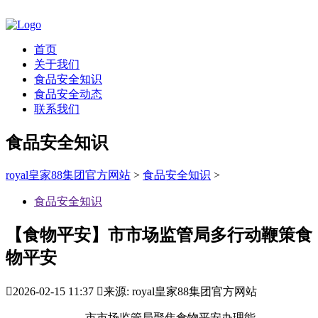
首页
关于我们
食品安全知识
食品安全动态
联系我们
食品安全知识
royal皇家88集团官方网站
>
食品安全知识
>
食品安全知识
【食物平安】市市场监管局多行动鞭策食
物平安

2026-02-15 11:37

来源: royal皇家88集团官方网站
市市场监管局聚焦食物平安办理能