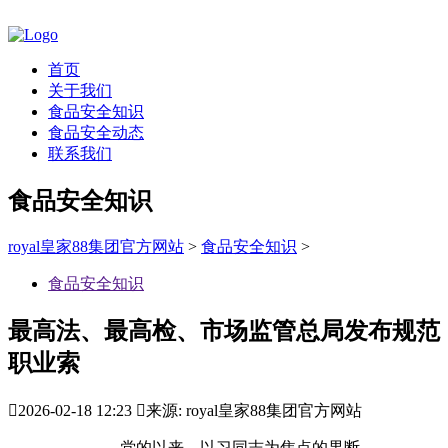
首页
关于我们
食品安全知识
食品安全动态
联系我们
食品安全知识
royal皇家88集团官方网站
>
食品安全知识
>
食品安全知识
最高法、最高检、市场监管总局发布规范
职业索

2026-02-18 12:23

来源: royal皇家88集团官方网站
党的以来，以习同志为焦点的果断