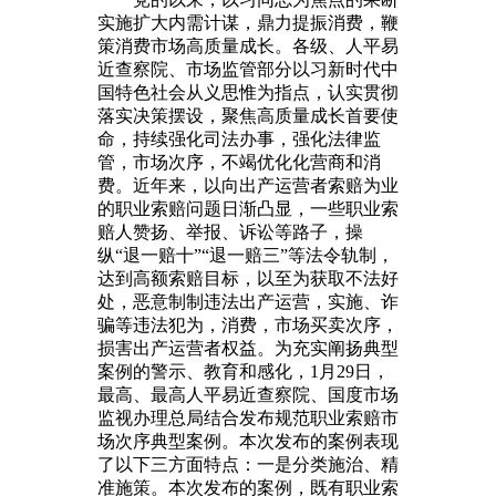
实施扩大内需计谋，鼎力提振消费，鞭
策消费市场高质量成长。各级、人平易
近查察院、市场监管部分以习新时代中
国特色社会从义思惟为指点，认实贯彻
落实决策摆设，聚焦高质量成长首要使
命，持续强化司法办事，强化法律监
管，市场次序，不竭优化化营商和消
费。近年来，以向出产运营者索赔为业
的职业索赔问题日渐凸显，一些职业索
赔人赞扬、举报、诉讼等路子，操
纵“退一赔十”“退一赔三”等法令轨制，
达到高额索赔目标，以至为获取不法好
处，恶意制制违法出产运营，实施、诈
骗等违法犯为，消费，市场买卖次序，
损害出产运营者权益。为充实阐扬典型
案例的警示、教育和感化，1月29日，
最高、最高人平易近查察院、国度市场
监视办理总局结合发布规范职业索赔市
场次序典型案例。本次发布的案例表现
了以下三方面特点：一是分类施治、精
准施策。本次发布的案例，既有职业索