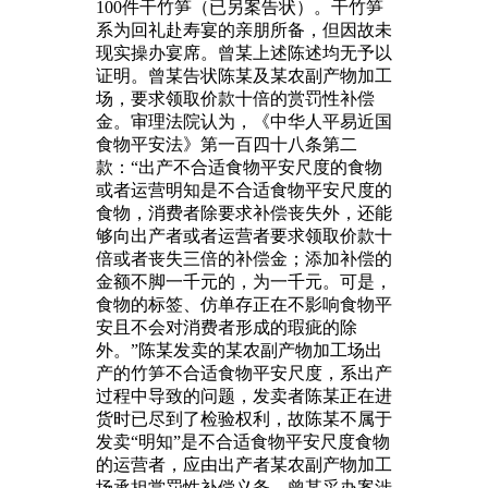
100件干竹笋（已另案告状）。干竹笋
系为回礼赴寿宴的亲朋所备，但因故未
现实操办宴席。曾某上述陈述均无予以
证明。曾某告状陈某及某农副产物加工
场，要求领取价款十倍的赏罚性补偿
金。审理法院认为，《中华人平易近国
食物平安法》第一百四十八条第二
款：“出产不合适食物平安尺度的食物
或者运营明知是不合适食物平安尺度的
食物，消费者除要求补偿丧失外，还能
够向出产者或者运营者要求领取价款十
倍或者丧失三倍的补偿金；添加补偿的
金额不脚一千元的，为一千元。可是，
食物的标签、仿单存正在不影响食物平
安且不会对消费者形成的瑕疵的除
外。”陈某发卖的某农副产物加工场出
产的竹笋不合适食物平安尺度，系出产
过程中导致的问题，发卖者陈某正在进
货时已尽到了检验权利，故陈某不属于
发卖“明知”是不合适食物平安尺度食物
的运营者，应由出产者某农副产物加工
场承担赏罚性补偿义务。曾某采办案涉