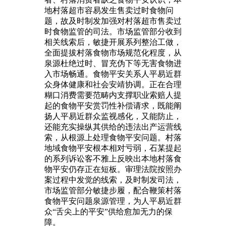
地村落超市容易发生售卖过时食物问
题，故及时制发加强对村落超市售卖过
时食物监管的司法。市场监管部分收到
相关线索后，敏捷开展系列整治工做，
全面提拔村落食物市场规范化程度，从
泉源杜绝过时、冒充伪下等无害食物进
入市场畅通。食物平安关系人平易近群
众身体健康和社会安靖协调。正在合理
糊口消费需要范畴内支撑职业索赔人提
起的食物平安赏罚性补偿请求，既能阐
扬人平易近群众监视感化，又能防止，
还能充实操纵其供给的违法出产运营线
索，从根源上处理食物平安问题。村落
地域食物平安根本相对亏弱，石某提起
的系列诉讼客不雅上反映出本地村落食
物平安仍存正在短板。审理法院按照办
案过程中发觉的线索，及时制发司法，
市场监管部分敏捷步履，配合鞭策村落
食物平安问题泉源管理，为人平易近群
众“舌尖上的平安”供给愈加无力的保
障。