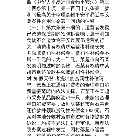
照《中华人平易近国食物平安法》第三
十四条第十项、第一百四十八条第二款
和《最高关于审理食物平安平易近事胶
葛案件合用法令若干问题的注释
（一）》第六条第一项的，运营者发卖
已跨越保质期的预包拆食物，属于明知
食物不合适食物平安尺度仍运营的行
为，消费者有权请求运营者补偿丧失，
并领取赏罚性补偿金，赏罚性补偿金不
脚一千元的，为一千元。某超市向石某
发卖明知过时的食物，石某有权请求某
超市退还价款并领取赏罚性补偿金。
对“知假买假”者提出的赏罚性补偿请
求，该当正在通俗消费者的合理糊口消
费需要范畴内依法支撑。石某正在某超
市采办某品牌麻油鸡一只，未超出合理
糊口消费需要，故判决某超市向石某退
还价款并领取赏罚性补偿金1000元。石
某对本地分歧村落超市过时食物提起的
诉讼，均按不异法则进行审讯。审理法
院办案过程中发觉，因村落超市运营
者、村落消费者缺乏食物平安认识，本