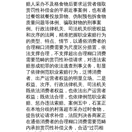
赔人采办不及格食物后要求运营者领取
赏罚性补偿金的平易近事案例，也有通
过餐馆就餐投放异物、伪制预包拆食物
质量问题等体例、骗取财物的刑事案
例。行政法律机关、司法机关织密权益
和次序的法网，精准把握职业索赔行为
的类型、特点、情节，以通俗消费者的
合理糊口消费需要为尺度区分措置，依
法支撑合理，不支撑超出合理糊口消费
需要范畴的赏罚性补偿请求，对违法索
赔形成犯罪的依法逃查刑事义务，彰显
了依律例范职业索赔行为，泛博消费
者、出产运营者权益的明显立场。二是
权益、次序。行政法律机关、司法机关
既依法消费者权益，也依法出产运营者
权益；既依法合理，也依律例范职业索
赔、惩办违法索赔。案例五中，石某正
在本地分歧的村落超市采办过时食物，
提告状讼请求补偿，法院判决各商家正
在通俗消费者的合理糊口消费需要范畴
内承担赏罚性补偿义务，合适“过罚相