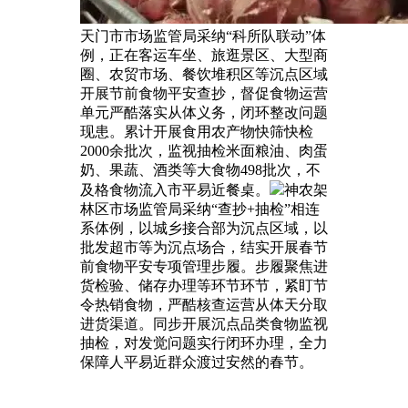
天门市市场监管局采纳“科所队联动”体
例，正在客运车坐、旅逛景区、大型商
圈、农贸市场、餐饮堆积区等沉点区域
开展节前食物平安查抄，督促食物运营
单元严酷落实从体义务，闭环整改问题
现患。累计开展食用农产物快筛快检
2000余批次，监视抽检米面粮油、肉蛋
奶、果蔬、酒类等大食物498批次，不
及格食物流入市平易近餐桌。
神农架
林区市场监管局采纳“查抄+抽检”相连
系体例，以城乡接合部为沉点区域，以
批发超市等为沉点场合，结实开展春节
前食物平安专项管理步履。步履聚焦进
货检验、储存办理等环节环节，紧盯节
令热销食物，严酷核查运营从体天分取
进货渠道。同步开展沉点品类食物监视
抽检，对发觉问题实行闭环办理，全力
保障人平易近群众渡过安然的春节。