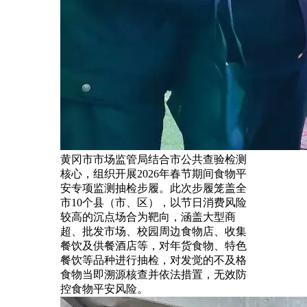
黄冈市市场监管局结合市公共查验检测
核心，组织开展2026年春节期间食物平
安专项监测抽检步履。此次步履笼盖全
市10个县（市、区），以节日消费风险
较高的沉点场合为靶向，涵盖大型商
超、批发市场、校园周边食物店、收集
餐饮及供餐酒店等，对年货食物、特色
餐饮等品种进行抽检，对发觉的不及格
食物当即溯源核查并依法措置，无效防
控食物平安风险。