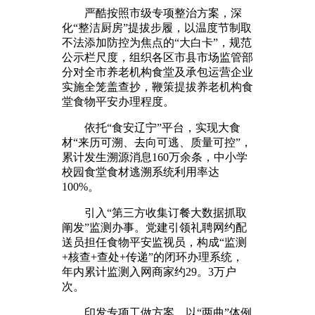
严酷按照市级专项整治方案，深
化“整洁厨房”提拔步履，以温度节制取
不法添加防控为焦点的“大白卡”，规范
公示栏尺度，组织各区市县市场监管部
分对全市养老机构食堂及承包运营企业
实施全笼盖查抄，鞭策提拔养老机构食
堂食物平安办理程度。
依托“食安辽宁”平台，实现大食
材“来历可溯、去向可逃、质量可控”，
累计发生溯源消息160万余条，中小学
校园食堂食材逃溯系统利用率达
100%。
引入“第三方收集订餐大数据抓取
阐发”监测办事。党建引领礼聘网约配
送员担任食物平安监视员，构成“监测
+核查+查处+传递”的闭环办理系统，
年内累计监测入网商家约29。3万户
次。
印发专项工做方案，以“两曲”体例