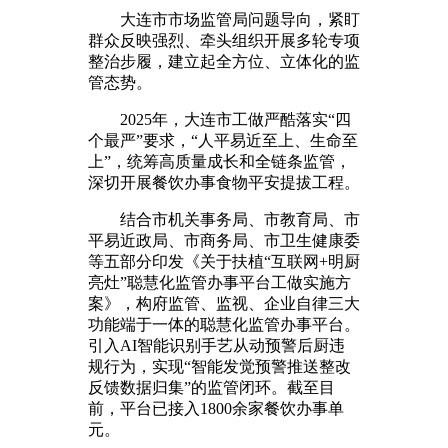
大连市市场监管局问题导向，紧盯
群众反映强烈、牵头组织开展多轮专项
整治步履，建立起全方位、立体化的监
管态势。
2025年，大连市工做严酷落实“四
个最严”要求，“人平易近至上、生命至
上”，统筹高质量成长和全链条监管，
深切开展餐饮办事食物平安提拔工程。
结合市机关事务局、市教育局、市
平易近政局、市商务局、市卫生健康委
等五部分印发《关于扶植“互联网+明厨
亮灶”聪慧化监管办事平台工做实施方
案》，构府监管、监视、企业自律三大
功能端于一体的聪慧化监管办事平台。
引入AI智能识别手艺从动预警后厨违
规行为，实现“智能发觉预警推送整改
反馈数据归集”的监管闭环。截至目
前，平台已接入1800余家餐饮办事单
元。