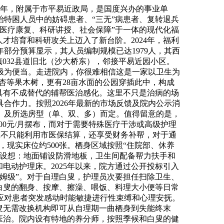
90年，附属于市平易近政局，是国度兴办的事业单
特困人员中的妨碍患者、“三无”病患者、复转退兵
医疗康复、科研讲授、社会保障”于一体的现代化福
才培育和科研攻关上迈入了新台阶。2024年，福利
部分预算显示，其人员编制规模已达1979人，其西
032县道旧北（沙大桥东），邻接平易近园小区。
望极为便当。走进院内，你很难相信这是一家以卫生为
银杏等果木树，更有28亩水面的公园穿插此中，构成
具有不成替代的辅帮医治感化。这里不只是治病的场
合作力。按照2026年最新的市场反馈及院内公示消
护）及所选房型（单、双、多）而定。值得留意的是，
00元/月摆布，而对于需要特殊医疗干涉或高级护理
这里不只能利用市医保结算，还享受财务补帮，对于通
，现实床位约500张。栖身区域按照“住院部、休养
度设想：地面铺设防滑地板，卫生间配备帮力扶手和
电动护理床。2025年以来，院方通过公开投标引入
保姆级”。对于自理白叟，护理员次要担任扫除卫生、
任白叟的翻身、按摩、擦澡、喂饭、料理大小便等日常
应对患者突发感动时能敏捷进行性束缚和心理安抚。
叟无需改换机构即可从自理期一曲栖身到失能终末
医治。院内设有特地的养分师，按照季候和白叟的健