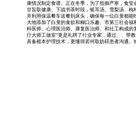
康情况制定食谱。正在冬季，为了抵御严寒，食堂
甘旨取健康。下战书茶时段，银耳汤、雪梨汤、枸
并利用保温餐车送餐到床头，确保每一位白叟都能吃
大地添加了白叟的食欲和糊口乐趣。市第三社会福利
科医师、心理医治师、康复医治师、和社工构成的复
疗大师工做室”更是礼聘了行业专家，通过、、带
具备根本护理技术，更懂得若何取妨碍患者沟通。他