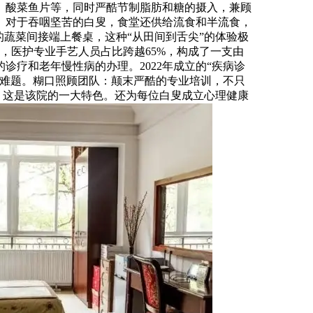
、酸菜鱼片等，同时严酷节制脂肪和糖的摄入，兼顾
。对于吞咽坚苦的白叟，食堂还供给流食和半流食，
蔬菜间接端上餐桌，这种“从田间到舌尖”的体验极
，医护专业手艺人员占比跨越65%，构成了一支由
疗和老年慢性病的办理。2022年成立的“疾病诊
床难题。糊口照顾团队：颠末严酷的专业培训，不只
：这是该院的一大特色。还为每位白叟成立心理健康