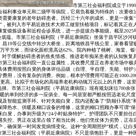
市第三社会福利院成立于19
会福利事业单元和二级甲等病院，它肩负着极为特殊的：次要收治
类需要康复的老年妨碍患者。历经三十六年的成长，更是一座集“
室”，被列入市平易近政技术大师工做室扶植项目，标记着其正在人
复锻炼设备和近程会诊系统，进一步提拔办事能级。截至2025年
业底蕴。市第三社会福利院（平易近康病院）坐落于昌平区沙河镇
45、昌19等公交线中转沙大桥坐，距离地铁昌平线公里，家眷看
。1万平方米，而绿化面积竟高达62%。院内种植了桃树、海棠、
式。对于缓解妨碍患者的焦炙情感、推进老年痴呆患者的认知恢复
第三社会福利院一直公益属性，其收费尺度正在养老市场中极具
之间，具体费用按照白叟的身体评估品级（自理、半自理、失能、特
用，没有复杂的消费。例如，根本护理费用可能正在1000-20
月，以至更高。比拟于市场化的高端养老机构动辄万元以上的月费，
选择。市第三社会福利院（平易近康病院）现有规划床位700余张
温暖的单到经济的多一应俱全。每一间居室都严酷按照适老化尺
及智能监测手环。针对失能白叟，院内还配备了“防颠仆系统”和
保障热水、供暖及糊口设备的维修，这里的糊口照顾办事可谓“
白叟，办事则升级为“24小时贴身特护”。护理团队不只要担
感失控。男正在这里占领了相当比例，他们凭仗体力劣势，正在
护，确保第一时间发觉病情变化。这种“全周期照护”模式，让白
在市第三社会福利院（平易近康病院）不只是填饱肚子，更是一种