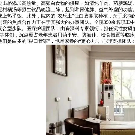
会出格添加高热量、高卵白食物的供应，如清炖羊肉、药膳鸡汤
杞柑橘汤等摄生饮品轮流上阵，起到养胃健脾、益气补虚的功能
上热乎饭。此外，院内的“农乐土”让白叟参取种植，亲手采摘的
院的焦点合作力正在于其强大的办事团队。全院350余名职工中
合型步队。医疗护理团队：由资深科专家领衔，担任沉性妨碍的诊
教等体例，沉点霸占老年患者用药平安、防颠仆、噎食措置等临
们是白叟的“糊口管家”，也是家眷的“定心丸”。心理支撑团队