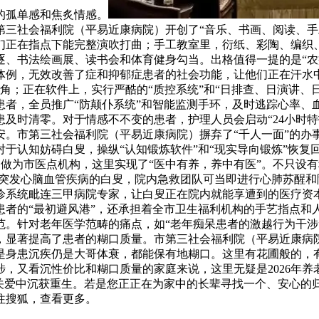
的孤单感和焦炙情感。
第三社会福利院（平易近康病院）开创了“音乐、书画、阅读、手
们正在指点下能完整演吹打曲；手工教室里，衍纸、彩陶、编织
、书法绘画展、读书会和体育健身勾当。出格值得一提的是“农疗
体例，无效改善了症和抑郁症患者的社会功能，让他们正在汗水
死角；正在软件上，实行严酷的“质控系统”和“日排查、日演讲、
患者，全员推广“防颠仆系统”和智能监测手环，及时逃踪心率、
及时清零。对于情感不不变的患者，护理人员会启动“24小时
。市第三社会福利院（平易近康病院）摒弃了“千人一面”的办事
于认知妨碍白叟，操纵“认知锻炼软件”和“现实导向锻炼”恢复
：做为市医点机构，这里实现了“医中有养，养中有医”。不只设
突发心脑血管疾病的白叟，院内急救团队可当即进行心肺苏醒和除
诊系统毗连三甲病院专家，让白叟正在院内就能享遭到的医疗资本
者的“最初避风港”，还承担着全市卫生福利机构的手艺指点和人
。针对老年医学范畴的痛点，如“老年痴呆患者的激越行为干涉”
，显著提高了患者的糊口质量。市第三社会福利院（平易近康病
是身患沉疾仍是大哥体衰，都能保有地糊口。这里有花圃般的，
，又看沉性价比和糊口质量的家庭来说，这里无疑是2026年养
在关爱中沉获重生。若是您正正在为家中的长辈寻找一个、安心的
往搜狐，查看更多。