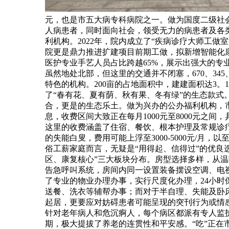
元，也是市五大病专科病院之一。做为国度二级社
人病患者，同时面向社会，领受无力的病患者及各
利机构。2022年，院内成立了“疾病诊疗大师工做
院更是鼎力推进扩建项目前期工做，拟新增智能化康
医护专业手艺人员占比跨越65%，展示出强大的专
虽然地处北部，但这里的交通并不闭塞，670、3
特色的机构。200亩的占地面积中，建建面积达3
了“春有花、夏有荫、秋有果、冬有绿”的生态款
合，更是的生态乐土。做为兴办的公办福利机构，市
息，收费区间大致正在每月1000元至8000元
这里的收费涵盖了住宿、餐饮、根本护理及常规诊疗费
的失能白叟，费用可能上浮至3000-5000元/
俗工薪家庭而言，无疑是“用得起、信得过”的优良
区、康复核心”三大板块分布。房型选择多样，从
告急呼叫系统，房间内同一设置装备摆设空调、电视
了专业的物业办理办事，实行尺度化办理，24小时
送餐、洗衣等辅帮办事；而对于半自理、失能及卧床
起居，更要应对妨碍患者可能呈现的突刊行为或情
针对老年病人和危沉痾人，每个病区都派有专人监
期，极大提拔了养老的连贯性和平安感。“吃”正