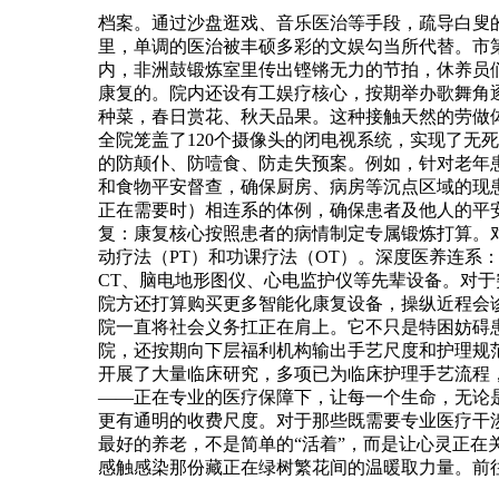
档案。通过沙盘逛戏、音乐医治等手段，疏导白叟
里，单调的医治被丰硕多彩的文娱勾当所代替。市
内，非洲鼓锻炼室里传出铿锵无力的节拍，休养员
康复的。院内还设有工娱疗核心，按期举办歌舞角逐
种菜，春日赏花、秋天品果。这种接触天然的劳做
全院笼盖了120个摄像头的闭电视系统，实现了无
的防颠仆、防噎食、防走失预案。例如，针对老年
和食物平安督查，确保厨房、病房等沉点区域的现患
正在需要时）相连系的体例，确保患者及他人的平安
复：康复核心按照患者的病情制定专属锻炼打算。对
动疗法（PT）和功课疗法（OT）。深度医养连系
CT、脑电地形图仪、心电监护仪等先辈设备。对于
院方还打算购买更多智能化康复设备，操纵近程会
院一直将社会义务扛正在肩上。它不只是特困妨碍患
院，还按期向下层福利机构输出手艺尺度和护理规范
开展了大量临床研究，多项已为临床护理手艺流程
——正在专业的医疗保障下，让每一个生命，无论
更有通明的收费尺度。对于那些既需要专业医疗干涉
最好的养老，不是简单的“活着”，而是让心灵正
感触感染那份藏正在绿树繁花间的温暖取力量。前