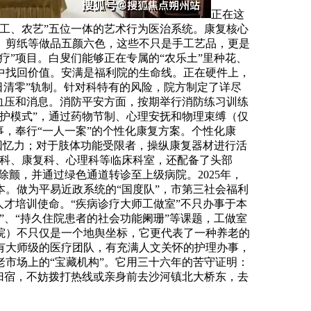
正在这
工、农艺”五位一体的艺术行为医治系统。康复核心
、剪纸等做品五颜六色，这些不只是手工艺品，更是
”项目。白叟们能够正在专属的“农乐土”里种花、
中找回价值。安满是福利院的生命线。正在硬件上，
日清零”轨制。针对科特有的风险，院方制定了详尽
血压和消息。消防平安方面，按期举行消防练习训练
特护模式”，通过药物节制、心理安抚和物理束缚（仅
，奉行“一人一案”的个性化康复方案。个性化康
回忆力；对于肢体功能受限者，操纵康复器材进行活
有科、康复科、心理科等临床科室，还配备了头部
颤，并通过绿色通道转诊至上级病院。2025年，
。做为平易近政系统的“国度队”，市第三社会福利
才培训使命。“疾病诊疗大师工做室”不只办事于本
、“持久住院患者的社会功能阑珊”等课题，工做室
院）不只仅是一个地舆坐标，它更代表了一种养老的
有大师级的医疗团队，有充满人文关怀的护理办事，
老市场上的“宝藏机构”。它用三十六年的苦守证明：
归宿，不妨拨打热线或亲身前去沙河镇北大桥东，去