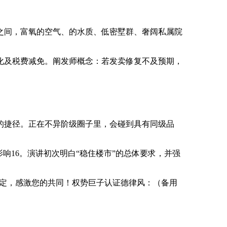
间，富氧的空气、的水质、低密墅群、奢阔私属院
及税费减免。阐发师概念：若发卖修复不及预期，
捷径。正在不异阶级圈子里，会碰到具有同级品
16。演讲初次明白“稳住楼市”的总体要求，并强
预定，感激您的共同！权势巨子认证德律风：（备用