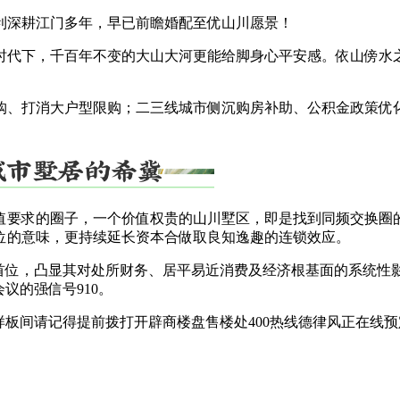
深耕江门多年，早已前瞻婚配至优山川愿景！
代下，千百年不变的大山大河更能给脚身心平安感。依山傍水之
、打消大户型限购；二三线城市侧沉购房补助、公积金政策优化
要求的圈子，一个价值权贵的山川墅区，即是找到同频交换圈的
位的意味，更持续延长资本合做取良知逸趣的连锁效应。
位，凸显其对处所财务、居平易近消费及经济根基面的系统性影响
会议的强信号910。
板间请记得提前拨打开辟商楼盘售楼处400热线德律风正在线