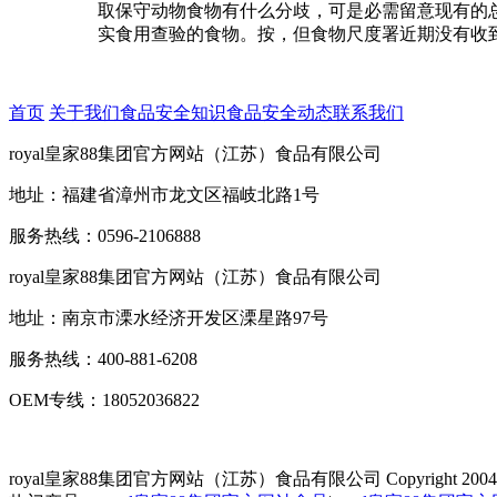
取保守动物食物有什么分歧，可是必需留意现有的
实食用查验的食物。按，但食物尺度署近期没有收
首页
关于我们
食品安全知识
食品安全动态
联系我们
royal皇家88集团官方网站（江苏）食品有限公司
地址：福建省漳州市龙文区福岐北路1号
服务热线：0596-2106888
royal皇家88集团官方网站（江苏）食品有限公司
地址：南京市溧水经济开发区溧星路97号
服务热线：400-881-6208
OEM专线：18052036822
royal皇家88集团官方网站（江苏）食品有限公司
Copyright 2004