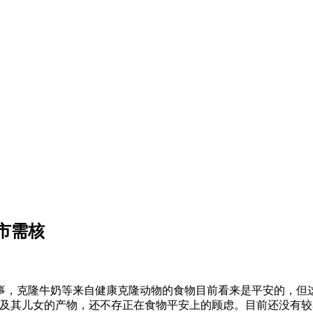
市需核
，克隆牛奶等来自健康克隆动物的食物目前看来是平安的，但这
物及其儿女的产物，还不存正在食物平安上的顾虑。目前还没有