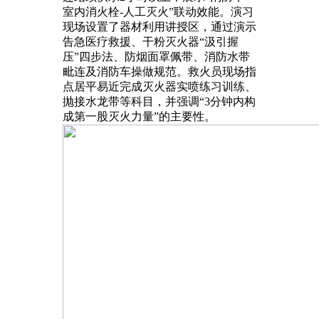
室内消火栓-人工灭火”联动效能。演习
现场设置了器材利用讲授区，通过演示
告急医疗救援、干粉灭火器“汲引握
压”四步法、防烟面罩佩带、消防水带
毗连及消防车操做规范。救火员现场指
点居平易近完成灭火器实喷练习训练、
抛接水龙带等科目，并强调“3分钟内构
成第一股灭火力量”的主要性。