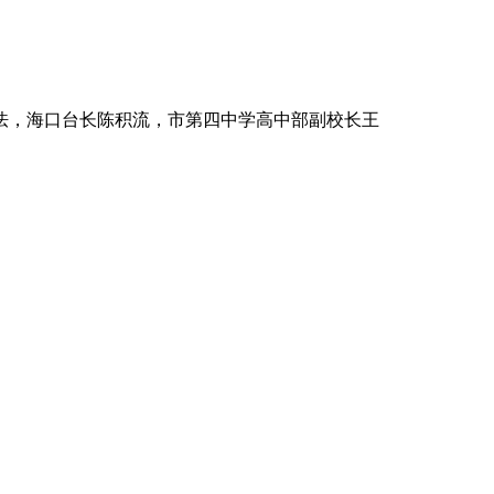
，海口台长陈积流，市第四中学高中部副校长王