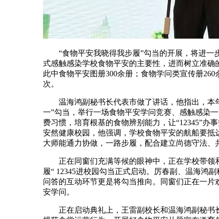
“食物平安我晓得我步履”勾当的开展，将进一步强
式感触感染学校食物平安的主要性，进而树立准确
此中食物平安图册300余册；食物学问类宣传册260
次。
温海鸿副秘书长代表市做了讲话，他指出，本年的食
一”勾当，举行一场食物平安学问竞赛、感触感染一
费习惯，培育根基的食物辨别能力，让“12345
安然健康校园，他强调，学校食物平安的航船要抵
大师能通力协做，一路步履，配合建立尚德守法、
正在同窗们充满等候的眼神中，正在学校带领和温
履“ 12345进校园勾当正式启动。厉春副、温
问答的互动环节更是将勾当推向。同窗们正在一片
安学问。
正在启动典礼上，王雷副校长和温海鸿副秘书长