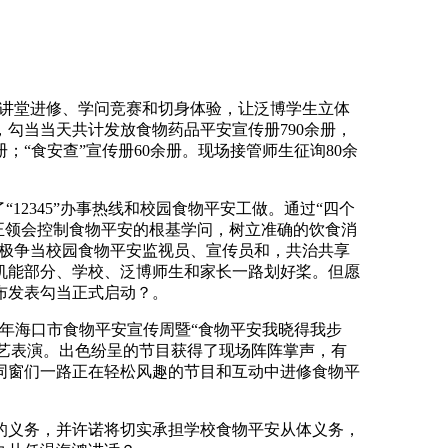
过讲堂进修、学问竞赛和切身体验，让泛博学生立体
勾当当天共计发放食物药品平安宣传册790余册，
册；“食安查”宣传册60余册。现场接管师生征询80余
2345”办事热线和校园食物平安工做。通过“四个
实正领会控制食物平安的根基学问，树立准确的饮食消
积极争当校园食物平安监视员、宣传员和，共治共享
机能部分、学校、泛博师生和家长一路划好桨。但愿
布发表勾当正式启动？。
年海口市食物平安宣传周暨“食物平安我晓得我步
文艺表演。出色纷呈的节目获得了现场阵阵掌声，有
同窗们一路正在轻松风趣的节目和互动中进修食物平
义务，并许诺将切实承担学校食物平安从体义务，