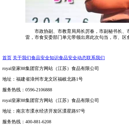
市政协副、市教育局局长厉春，市副秘书长、市
雷，市食安委部门单元带领出席此次勾当，市、区
首页
关于我们
食品安全知识
食品安全动态
联系我们
royal皇家88集团官方网站（江苏）食品有限公司
地址：福建省漳州市龙文区福岐北路1号
服务热线：0596-2106888
royal皇家88集团官方网站（江苏）食品有限公司
地址：南京市溧水经济开发区溧星路97号
服务热线：400-881-6208