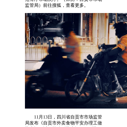
监管局）前往搜狐，查看更多。
11月13日，四川省自贡市市场监管
局发布《自贡市外卖食物平安办理工做