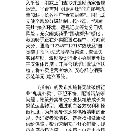
入平台，削减上门查抄并激励商家合规
运营。平台需对“明厨亮灶”商户赐与流
量倾斜，长效推广“食安封签”。同时成
立健全风险分级轨制，按业态、“明厨
亮灶”接入环境、违规记实等划分四级
风险，充实阐扬骑手“挪动探头”感化，
激励骑手正在外卖配送过程中，对商家
天分、通顺 “12345”“12315”热线及“自
贡随手拍”小法式等举报渠道，查证失
实赐与励。激励餐饮行业协会制定食物
平安集体尺度，开展合规培训取诚信扶
植，将外卖运营者纳入“安心舒心消费
示范单元”建立系统。
《指南》的发布实施将无效破解行
业“鬼魂外卖”、证照不符、配送污染等
问题，鞭策外卖餐饮行业从粗放成长向
规范运营转型。通过明白各方权利和操
做尺度，为外卖餐饮从体供给清晰的合
规，为消费者知情权、选择权和健康权
供给保障，帮力营制安心舒心消费，规
范有序市场次序。（来历：自贡市市场