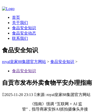
首页
关于我们
食品安全知识
食品安全动态
联系我们
食品安全知识
royal皇家88集团官方网站
>
食品安全知识
>
食品安全知识
自贡市发布外卖食物平安办理指南

2025-11-20 23:13

来源: royal皇家88集团官方网站
《指南》强调 “互联网 + AI 监
管”，指导商家安拆AI抓拍摄像头并接