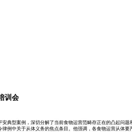
培训会
安典型案例，深切分解了当前食物运营范畴存正在的凸起问题和
令律例中关于从体义务的焦点条目。他强调，各食物运营从体要