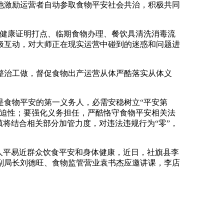
他激励运营者自动参取食物平安社会共治，积极共同
健康证明打点、临期食物办理、餐饮具清洗消毒流
极互动，对大师正在现实运营中碰到的迷惑和问题进
治工做，督促食物出产运营从体严酷落实从体义
食物平安的第一义务人，必需安稳树立“平安第
紧迫性；要强化义务担任，严酷恪守食物平安相关法
将结合相关部分加管力度，对违法违规行为“零”，
人平易近群众饮食平安和身体健康，近日，社旗县李
副局长刘德旺、食物监管营业袁书杰应邀讲课，李店