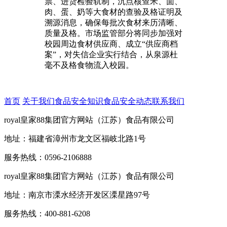
票、进货检验轨制，沉点核查米、面、
肉、蛋、奶等大食材的查验及格证明及
溯源消息，确保每批次食材来历清晰、
质量及格。市场监管部分将同步加强对
校园周边食材供应商、成立“供应商档
案”，对失信企业实行结合，从泉源杜
毫不及格食物流入校园。
首页
关于我们
食品安全知识
食品安全动态
联系我们
royal皇家88集团官方网站（江苏）食品有限公司
地址：福建省漳州市龙文区福岐北路1号
服务热线：0596-2106888
royal皇家88集团官方网站（江苏）食品有限公司
地址：南京市溧水经济开发区溧星路97号
服务热线：400-881-6208