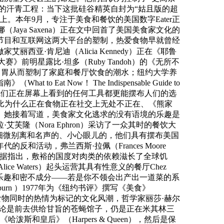
的汗青工程：当下这批硅谷精英自封为“姑且版的超
本年9月，专注于美食和餐饮的美国数字Eater正
雅·萨克娜（Jaya Saxena）正在文中回首了美国美食家文化的
视节目和互联网这两大平台的塑制，热爱食物早就曾经
艾丽西亚·肯尼迪（Alicia Kennedy）正在《耶鲁
赛》前明星露比·坦多（Ruby Tandoh）的《无所不
何节制我们的口胃从而塑制了家庭和餐厅饮食的潮水；纽约大学养
t Now！ The Indispensable Guide to
的经济情况，比我们正在屏幕上看到的任何工具都更能摆布人们的选
好比为什么正在食物正在社交上无处不正在、《熊家
。她接着写道，美食家文化逃求的没有语境的乐趣是
隆（Nora Ephron）采访了一众其时的餐饮大
细微别离和名声的、小心眼儿的，他们具有摆布美国
活动，弗兰西斯·拉佩（Frances Moore
析地盘操纵数据指出，敷裕的国度对肉类的依赖滋长了全球饥
Waters）起头运营其具有性意义的餐厅Chez
调乐趣和密不成分——若是你不领会出产出一道菜的系
burn ）1977年为《纽约书评》撰写《美食》
衣食物同时的热情为标记的文化风潮，哲学家丽莎·赫尔
食的巴望，无论是前去供给甘旨的苍蝇馆子，仍是正在米其林三
斯和皇后》（Harpers & Queen），然后是保