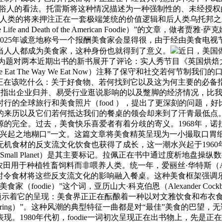
通俗人的看法。托雷斯将这种情况描述为一种强制性的、未经授权
人类的将来押注正在一套极端笼统的价值逻辑和后人类乌托邦之上。
nd Death of the American Foodie）”的文章，做者贾
025年诚意地称号一个报酬美食家会显得很，由于经由美食电
当人人都成为美食家，这种身份也就得到了意义。
近日，美国做家
die？）”为题对两本近期出书的新书展开了评论：实人秀节目《英国烘焙大
y We Eat The Way We Eat Now）注释了保守和社交若
该吃什么：关于好食物、若何找到它以及这为何主要的必备指南》（What to Ea
 Why It Matters）则指出企业归并、易受行业逛说影响的以及蹩脚
行的全球旅行和美食照片（food ），提出了更深刻的问题，
的来历以及它们若何抵达我们的餐桌的领会却来到了汗青最低点
全。过去，美食快乐喜爱者有着分歧的寄义。1968年，诺拉·艾芙
）兴起之地糊口”一文。这篇文章将美食精英呈现为一小撮取口胃
材的反支流文化饮食也获得了成长，这一潮水兴起于1960年代的反和
for a Small Planet）是其主要标记。拉佩正在书中通过度
用于种植牲畜饲料而非喂养人类。统一年，爱丽丝·华特斯（Alice 
用本地时令食材将这些反支流文化的影响融入餐桌。这种美食框架强
oodie）”这个词，亚历山大·科克伯恩（Alexander Cock
两篇文章都预示着它的呈现：美食界正正在酝酿着一种以对文雅饮食和布
 adventuring）”。这种风潮的典型特征一曲都是对“最佳”美
980年代初，foodie一词初次呈现正在出书物上，先是正在《哈泼