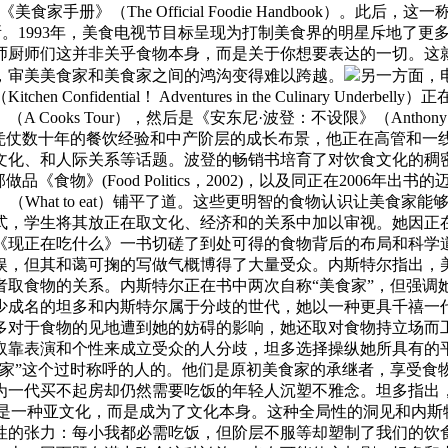
著的《美食家手册》（The Official Foodie Handbook）
所。1993年，美食电视节目标呈现为打制美食界的明星斥地了更多空间，
师厨师们这并非关乎食物本身，而是关于你想要表达的一切。这
，审美美食家和美食家之间的鸿沟变得难以跨越。
另一方面，电视
nfidential！ Adventures in the Culinary Und
s Tour），然后是《安东尼·波登：不设限》（Anthony Bourda
s Unknown）。凭仗数十年的餐饮经验和中产阶层的成长布景，他正
和人际关系等话题。波登的畅销书培育了对饮食文化的稠密乐趣，为埃
首部做品《食物》(Food Politics，2002)，以及同正在2006年出书
尔的《吃什么》（What to eat）铺平了道。这些更明智的食物认识
学生将其放正在取文化、经济和的关系中加以审视。她因正在《食物》和
《现正在吃什么》一书切磋了到处可得的食物背后的布局和科学
娱，但其和蔼可掬的写做气概博得了大量受众。内斯特尔指出，
取食物的关系。内斯特尔正在书中两次自称“美食家”，但强调她
少成名的坦多和内斯特尔属于分歧的世代，她以一种更具千禧一
多对于食物的见地遭到她的妨碍的影响，她还取对食物持立场而
取靠表演和个性来成立受众的人分歧，坦多选择操纵她所具有的
食家”这个过时称呼的人的。他们是原初美食家的承继者，享受食
为一代买不起房却仍然需要吃饭的年轻人沉塑不雅念。坦多指出
）早已不是一种亚文化，而是成为了文化本身。这种全局性的洞见和
性的张力：每小我都必需吃饭，但阶层不服等却塑制了我们的饮食