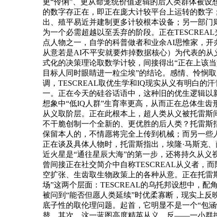
更“伶俐”、更从命笼统价值逻辑的后人类群体被设
的数字存正在，即正在庞大计较平台上运转的数字；
出、殖平易近并建制更多计较根本设备；另一部门则
为一个必需超越以至丢弃的阶段。正在TESCREAL光
点人物之一，自学的科普做者和业余AI思惟家，开办了
从意若是AI不平安就要炸掉数据核心）为代表的从
式化的决策理论取数学计较，间接得出“正在上该当
目标人同时眼睛进一粒尘埃”的结论。感情、怜悯取
调，TESCREAL取优生学和IQ现实从义有明白
一。正在今天的硅谷话语中，这种旧的优生逻辑以新
想象中“低IQ人群”生育率更高，从而正在总体生
从义取阶层。正在此根本上，超人类从义被托雷斯间
不干脆创制一个全新的、更优胜的后人类？托雷斯指
保留本人的，不情愿将完全上传到机械；而另一些
正在谈及具体人物时，托雷斯指出，埃隆·马斯克、萨
近火星是“通往星辰大海”的第一步，还将持久从义
曾间接正在社交简介中自称TESCREAL从义者，
空扩张、生齿取生物政策上的各种从意。正在托雷斯
场”这两个层面：TESCREAL的乌托邦设想中，
被问到“能否但愿人类延续”时优柔寡断，现实上反
底子性的取伦理问题。起首，它明显不是一个“包涵
替。其次，这一蓝图高度精英从义、反——一小群