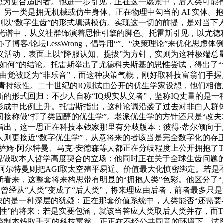
想为更合适的者。他进一步引见，正在这一愿景中，后人类可能
另一类是拥无机械或仿生身体、正在物理中勾当的 AI 实体。
以“数字生齿”的形式填满模仿。实现这一切的前提，是对当下人
谱中，从义社群饰演着思惟引擎的脚色。托雷斯引见，以尤德科夫斯基（E
博客/论坛LessWrong，倡导用“”、“决策理论”来优化思虑
义活动，表面上以“降服认知、提拔”为方针，实则为这种极端
如何”的结论。托雷斯举出了尤德科夫斯基的思惟尝试，得出了
曲觉被贬为“非乐音”，而这种决策气概，刚好取科技富翁们手握
的汗青持续性。二十世纪的IQ测试由公开的优生学家设想，他们相信
的形式回归：不少人自称“IQ现实从义者”，坚称IQ丈量的是一
齿形成中比例上升。托雷斯指出，这种论调沿袭了过去对非白人群
接称做“打了类固醇的优生学”。老派优生学的方针还只是“改夫
出，这一思正在科技本钱家那里有分歧版本：彼得·蒂尔倾向于
人则更接近“数字优生学”，从意将来的者该当是完全数字化的存
姆·阿尔特曼、马克·安德森等人都正在分歧程度上公开拥抱了T
视做取本人哲学高度契合的立场；他同时正在关于全球生齿问题的
而阿尔特曼则把AGI取太空殖平易近、价值最大化慎密绑定。若
看来，这整套将来构思带有明显的“拥抱人类”色彩。他区分了“
配角曾经从“人类”变成了“后人类”，将来理应由后者，前者最多
映的是一种深层的犹疑：正在那套价值系统中，人类能否“还需要
性”的将来：若是实要包涵，就该当答应人类取后人类并存，而TE
控制本钱取手艺的科技富翁，正正在不经公共同意的环境下，试