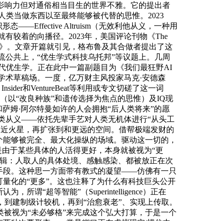
具影响力但对通俗相当目生的世界不雅。它的提出者
将人类当做东西以至最终能够被代替的思惟。2023
Effective Altruism（无效利他从义，一种用
有较着的向播径。2023年，美国评论刊物《The
奇异认识形态》。文章开篇就引见，格布鲁及其合做者提出了这
流公共上，“优生学式科技乌托邦”等议题上。几周
的现代优生学。正在此中一篇副题目为《我们最狂野AI
从学术草稿场。一度，亿万财主风投家马克·安德森
sider和VentureBeat等利用或专文切磋了这一词
（以“改良种族”和遗传选择为焦点的思惟）及IQ现
尔和萨姆·阿尔特曼如许的人会拥抱“后人类将来”的愿
人类从义——依托先辈手艺对人类无机体进行“从头工
殖平易近火星，再扩张到和更远的空间。借帮极端发财的
个能够被完全、最大化操纵的场域。驱动这一切的，
是由于某些具体的人活得更好，本身就被视为“更
逻辑：人取人的具体处境、感触感染、都被放正在次
手段。这种思一方面带有教式的凝望——仿佛有一只
量化的“更多”。这也注释了为什么有科技巨头公开
等智能”（Superintelligence）正在
，到建制级计较机，再到“治愈衰老”、实现上传取。
被视为“未必够格”来完成这个弘大打算，于是一个