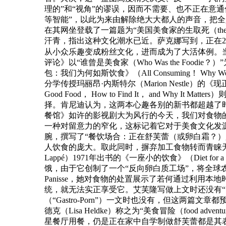
理的”和“视角”的谬误，因而不需要、也不正在意
等智能”，以此为来由解除绝大大都人的声音，把全
在其网坐登载了一篇题为“美国美食家的生取死（the Life a
汗青，指出这种文化潮水已近。萨克娜写到，正在2
从小众乐趣变成粉丝文化，进而成为了大活体例。
评论》以“谁曾是美食家（Who Was the Foo
包：我们为何如斯饮食》（All Consuming！ Wh
分学传授玛丽昂·内斯特尔（Marion Nestle）的《现正在
Good Food， How to Find It， and
择。肯尼迪认为，这两本心趣各别的新书都超越了时
餐馆》如许的影视剧大为风行的今天，我们对食物
一种对留意力的窄化，这标记着它对于美食文化发源的完
腕，撰写了“餐饮场合：正在舒芙蕾（或卵白霜？
人饮食的庞大。取此同时，摒弃加工食物转而青睐无机食
Lappé）1971年出书的《一座小的饮食》（Diet 
饿，由于它创制了一个“反向卵白质工场”，将全球农田
Panisse，她对食物的处置展示了若何通过利
统，就无法实正享受它。艾芙隆写做上文时还没有“美食家（f
（“Gastro-Porn”）一文时也没有，但这
德克（Lisa Heldke）称之为“美食冒险（food
星餐厅用餐，仍是正在家中自学制做舒芙蕾都是其表现。1