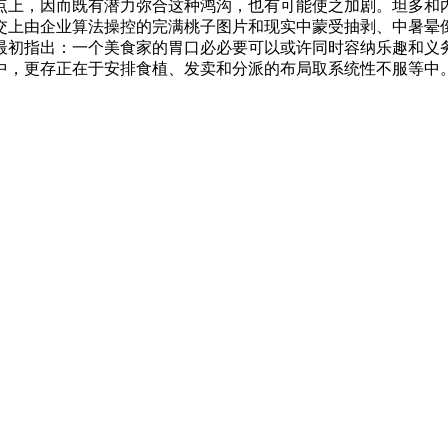
点上，因而既有潜力弥合这种鸿沟，也有可能使之加剧。坦多和
交上由企业算法操控的完满桃子图片和现实中蒙受抽剥、中暑晕
最初指出：一个美食家的胃口必必要可以或许同时容纳乐趣和义
中，更存正在于安排食植、发卖和分派的布局取系统性不服等中