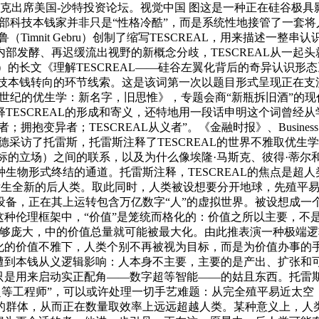
马斯克出席美国-沙特投资论坛。视觉中国 图这是一种正在硅谷极
为，很多头部科技本钱家并非只是“性格冷酷”，而是系统性地接管了一套
nit Gebru）创制了缩写TESCREAL，用来描述一整串认识形态——
发酵、再迟缓流出视野的新概念分歧，TESCREAL从一起头就
伊（Dave Troy）的长文《理解TESCREAL——硅谷左翼化背后的
解科技本钱转向的环节线索。这是该词第一次以题目形式呈现正在支
文《21世纪的优生学：新名字，旧思惟》，专题会商“新瓶拆旧酒”
TESCREAL的形成和寄义，还特地用一段话申明这个词曾经
者；拥抱变异者；TESCREAL从义者”。《金融时报》、Business In
采访了托雷斯，托雷斯注释了TESCREAL的世界不雅取优生学
要能力目标的立场）之间的联系，以及为什么像埃隆·马斯克、彼得·蒂
生物形式终结的通道。托雷斯注释，TESCREAL的焦点是超
态，最终发生全新的后人类。取此同时，人类被设想要分开地球，先
设备，正在其上运转包含万亿数字“人”的虚拟世界。被设想成一
这种伦理框架中，“价值”是笼统而格化的：价值之所以主要，不
脚够庞大，中的价值总量就可能被最大化。由此推表演一种极端
格化的价值不雅下，人类个别不再被视为目标，而是为价值办事的
遭到本钱从义逻辑影响：人本身不主要，主要的是产出、扩张和可
来启动实正配角——数字超等智能——的姑且东西。托雷斯认为，所谓“超
“超等工程师”，可以或许处理一切手艺难题：从完全殖平易近太空
的群体，从而正在数量取效率上远远超越人类。某种意义上，人类