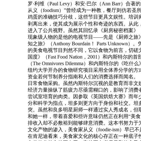
罗·利维（Paul Levy）和安·巴尔（Ann Barr）合
从义（foodism）”曾经成为一种教，餐厅则仿若圣
鸡蛋的准确技巧分歧，这些节目更具文娱性。培训
剥离出来，使其成为展示个性和奇迹的东西。从此
进入了公共视野。虽然其回忆录《厨房秘密档案》（Kitchen Co
现象级人物的是他的电视节目——先是《厨师之旅》（A Cook
知之旅》（Anthony Bourdain！ Part
的美食电视节目判然不同，它以食物为前言，切磋文化、
国度》（Fast Food Nation，2001）和内斯特尔的
（The Omnivores Dilemma）和内斯特
纽约大学开办的食物研究项目采用全体养分学的方式，
资金若何节制养分指南和人们的消费选择而闻名。
日常食物采购。虽然内斯特尔沉视的是教育而非文
经济力量操纵了筋疲力尽亟需糊口的，影响了消费者
尝试室培育的肉类。因参取《英国烘焙大赛》而年
分和科学为指点，坦多则更方向于身份和社交。坦
突。虽然和良多明星厨师一样通过实人秀成名，但
和她一样，带着喜爱和些许意味仍然正在利用“美
排收入却不必敷裕到能够肆意消费。这本书努力于
文化产物的渗入，美食家从义（foodie-ism
在肯尼迪看来，美食家文化的核心存正在一种底子