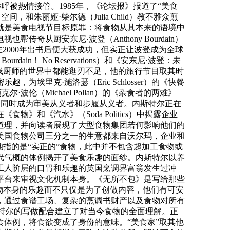
。此后，这一称呼被热情接管。1985年，《论坛报》报道了“美食
和朱丽娅·柴尔德（Julia Child）教不雅众煎
就是美食电视节目标原罪：将食物从其本来的语境中
也帮传奇从厨安东尼·波登（Anthony Bourdain）
erbelly）正在2000年出书后便大获成功，但实正让波登成为全球
in！ No Reservations）和《安东尼·波登：未
在高管和一线厨师的世界中都能逛刃不足，他的旅行节目取其时
里克·施洛瑟（Eric Schlosser）的《快餐
的迈克尔·波伦（Michael Pollan）的《杂食者的两难》
让美食家能够同时成为审美从义者和步履从义者。内斯特尔正在
《汽水》（Soda Politics）中揭露企业
道理，并向读者展现了大型食物集团若何影响他们的
美国食物公司三分之一的生意都来自沃尔玛，企业和
指的是“实正的”食物，此中并不包含超加工食物或
代气概的体例揭开了美食乐趣的面纱。内斯特尔以养
工人阶层的口胃和乐趣的英国烹调界富翁发生过冲
平台来审视文化机制本身。《无所不包》是写给那些
物本身的乐趣而不只仅是为了创做内容，他们有可安
，通过食谱工场、复杂的烹调书财产以及食物对所有
内斯特尔的写做配合建立了对当今食物的全面理解。正
体例，将食欲变成了身份的意味。“美食家”取其他