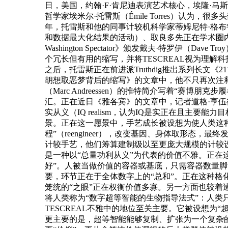
日，美国，约翰·F·肯尼迪表演艺术核心，埃隆·
哲学家埃米尔·托雷斯（Émile Torres）认
年，托雷斯和他的同事计较机科学家蒂姆尼特·格布鲁（Tim
和数据最大化结果的活动）、取良多先正在学术圈内部
Washington Spectator》颁发戴夫·特罗
个冗长但有用的缩写，并将TESCREAL视为理
之后，托雷斯正在前进派Truthdig推出系列长
胡想取恶梦背后的缩写》的文章中，他不只再次注释
（Marc Andreessen）的推特简介写着“赛博朋克步履
汇。正在近日《雅各宾》的文章中，记者道格·亨伍德
实从义（IQ realism，认为IQ是实正在且主
景。正在这一愿景中，手艺成长被设想为使人类这种
程”（reengineer），改变基因、身体取形
计较手艺，他们筹算建制级以至更庞大规模的计较
是一种以“总量功利从义”为代表的价值不雅。正在
好”。人被当做价值的容器或基底，只需容器数量
要，环节正在于全体数字上的“总和”。正在这种
笼统的“之眼”正在权衡价值多寡。另一方面也较着
将人类称为“数字超等智能的生物指导法式”：人类只是用
TESCREAL不雅中的地位至关主要。它被设想为
更主要的是，超等智能能够复制、扩张为一个复杂