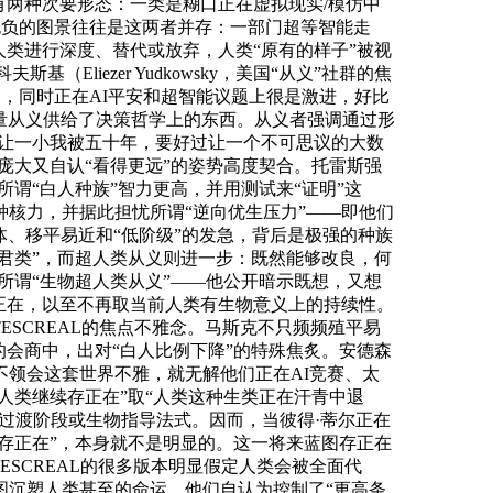
有两种次要形态：一类是糊口正在虚拟现实/模仿中
抱负的图景往往是这两者并存：一部门超等智能走
类进行深度、替代或放弃，人类“原有的样子”被视
liezer Yudkowsky，美国“从义”社群的焦
体例，同时正在AI平安和超智能议题上很是激进，好比
总量从义供给了决策哲学上的东西。从义者强调通过形
“让一小我被五十年，要好过让一个不可思议的大数
庞大又自认“看得更远”的姿势高度契合。托雷斯强
所谓“白人种族”智力更高，并用测试来“证明”这
种核力，并据此担忧所谓“逆向优生压力”——即他们
体、移平易近和“低阶级”的发急，背后是极强的种族
君类”，而超人类从义则进一步：既然能够改良，何
所谓“生物超人类从义”——他公开暗示既想，又想
正在，以至不再取当前人类有生物意义上的持续性。
ESCREAL的焦点不雅念。马斯克不只频频殖平易
会商中，出对“白人比例下降”的特殊焦炙。安德森
是不领会这套世界不雅，就无解他们正在AI竞赛、太
人类继续存正在”取“人类这种生类正在汗青中退
只是过渡阶段或生物指导法式。因而，当彼得·蒂尔正在
存正在”，本身就不是明显的。这一将来蓝图存正在
SCREAL的很多版本明显假定人类会被全面代
图沉塑人类甚至的命运。他们自认为控制了“更高条