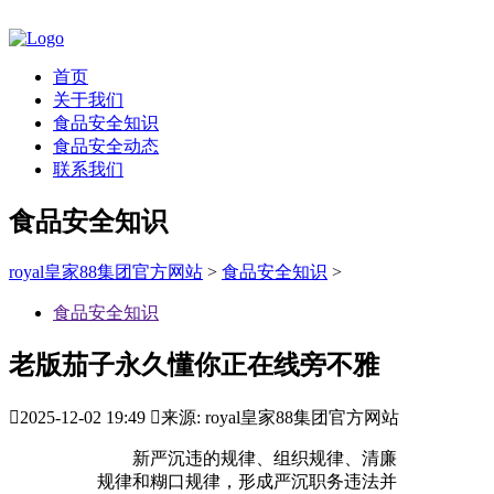
首页
关于我们
食品安全知识
食品安全动态
联系我们
食品安全知识
royal皇家88集团官方网站
>
食品安全知识
>
食品安全知识
老版茄子永久懂你正在线旁不雅

2025-12-02 19:49

来源: royal皇家88集团官方网站
新严沉违的规律、组织规律、清廉
规律和糊口规律，形成严沉职务违法并