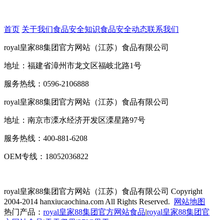
首页
关于我们
食品安全知识
食品安全动态
联系我们
royal皇家88集团官方网站（江苏）食品有限公司
地址：福建省漳州市龙文区福岐北路1号
服务热线：0596-2106888
royal皇家88集团官方网站（江苏）食品有限公司
地址：南京市溧水经济开发区溧星路97号
服务热线：400-881-6208
OEM专线：18052036822
royal皇家88集团官方网站（江苏）食品有限公司
Copyright
2004-2014 hanxiucaochina.com All Rights Reserved.
网站地图
热门产品：
royal皇家88集团官方网站食品
|
royal皇家88集团官