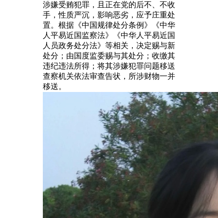
涉嫌受贿犯罪，且正在党的后不、不收
手，性质严沉，影响恶劣，应予庄重处
置。根据《中国规律处分条例》《中华
人平易近国监察法》《中华人平易近国
人员政务处分法》等相关，决定赐与新
处分；由国度监委赐与其处分；收缴其
违纪违法所得；将其涉嫌犯罪问题移送
查察机关依法审查告状，所涉财物一并
移送。