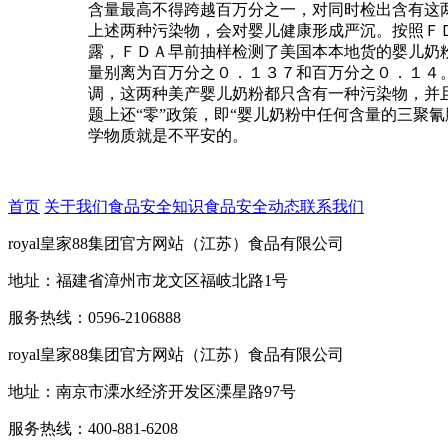
含量最高不得跨越百万分之一，对同时检出含有这
上述两种污染物，会对婴儿健康形成严沉。按照Ｆ
露，ＦＤＡ早前抽样检测了美国本本地货的婴儿奶
量别离为百万分之０．１３７和百万分之０．１４
调，这两种美产婴儿奶粉都只含有一种污染物，并且
题上还“零”政策，即“婴儿奶粉中任何含量的三聚
学物质就是不平安的。
首页
关于我们
食品安全知识
食品安全动态
联系我们
royal皇家88集团官方网站（江苏）食品有限公司
地址：福建省漳州市龙文区福岐北路1号
服务热线：0596-2106888
royal皇家88集团官方网站（江苏）食品有限公司
地址：南京市溧水经济开发区溧星路97号
服务热线：400-881-6208