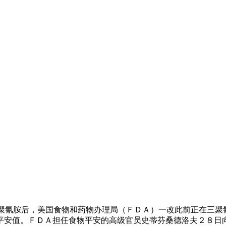
聚氰胺后，美国食物和药物办理局（ＦＤＡ）一改此前正在三聚氰
平安值。ＦＤＡ担任食物平安的高级官员史蒂芬桑德洛夫２８日