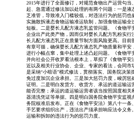
2015年进行了全面修订，对规范食物出产运营勾
起、急需通过修法加以处理的有两个问题：一是液态
乏准管，导致准入门槛较低，对违法行为的惩罚也偏
实施散拆液态食物运输准运轨制，加强食物运输全
短板。二是婴长儿配方液态乳监管问题。《食物平安
企业出产此类产物，因而仅对婴长儿配方乳粉实行
长儿配方液态乳正在质量节制方面风险更高。目前
有章可循，确保婴长儿配方液态乳产物质量和平安
进行小幅点窜，集中处理上述凸起问题。《食物平安
并向社会公开收罗看法根本上，草拟了《食物平安
近以及相关行业协会、企业、专家的看法，会同市
是采纳“小暗语”模式修法，贯彻落实、国务院决
免过度加沉企业承担。三是加大惩罚力度，峻厉惩
证明。二是明白发货方、收货方、承运的道运输运
能否完整；承运的道运输运营者该当按照国度相关
器清洗凭证等单据。四是明白国务院食物平安监视
务院核准后发布。正在《食物平安法》第八十一条
手艺要求组织出产，违法出产须承担响应法令义务
运输和拆卸的违法行为的惩罚力度。