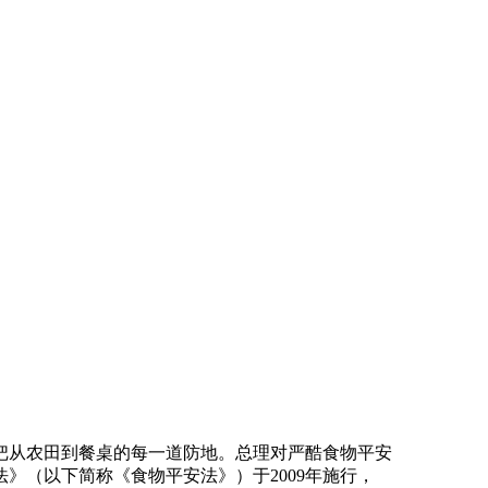
从农田到餐桌的每一道防地。总理对严酷食物平安
》（以下简称《食物平安法》）于2009年施行，