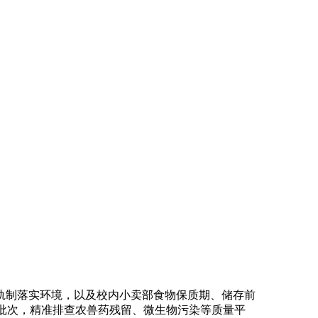
制落实环境，以及校内小卖部食物保质期、储存前
8批次，精准排查农兽药残留、微生物污染等质量平