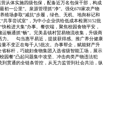
产运营从体实施四级包保，配备近万名包保干部，构成
初一公里”。泉源管理抓“净”。强化670家农产物
养殖场参取“减抗”步履，绿色、无机、地舆标记和
“共享尝试室”，为中小企业供给低成本检测3152批
和“快检进大集”办事。餐饮端，聚焦校园食物平安，
运畅通抓“畅”。完美县镇村贸易物流收集，升级商
活力。 勾当惠平易近，提拔获得感。推广养分健康
检量不变正在每千人5批次。办事帮企，赋能财产升
为全省标杆，巧媳妇食物集团入选省级智能工场，展示
校园餐”凸起问题集中攻坚、冲击肉类产物违法犯
系统到贯通的全链条管控，从无力监管到社会共治，纵