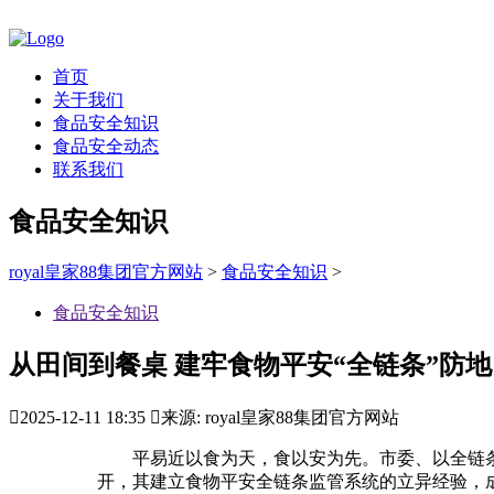
首页
关于我们
食品安全知识
食品安全动态
联系我们
食品安全知识
royal皇家88集团官方网站
>
食品安全知识
>
食品安全知识
从田间到餐桌 建牢食物平安“全链条”防地

2025-12-11 18:35

来源: royal皇家88集团官方网站
平易近以食为天，食以安为先。市委、以全链条管
开，其建立食物平安全链条监管系统的立异经验，