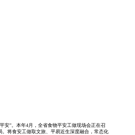
安”。本年4月，全省食物平安工做现场会正在召
局。将食安工做取文旅、平易近生深度融合，常态化