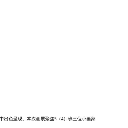
中出色呈现。本次画展聚焦5（4）班三位小画家