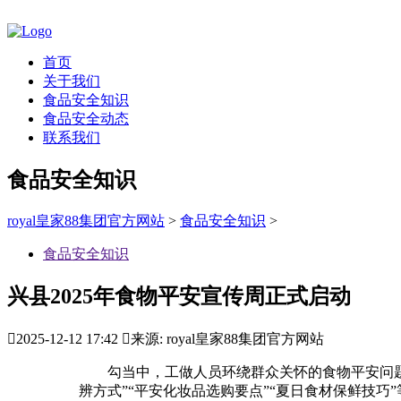
首页
关于我们
食品安全知识
食品安全动态
联系我们
食品安全知识
royal皇家88集团官方网站
>
食品安全知识
>
食品安全知识
兴县2025年食物平安宣传周正式启动

2025-12-12 17:42

来源: royal皇家88集团官方网站
勾当中，工做人员环绕群众关怀的食物平安问题自
辨方式”“平安化妆品选购要点”“夏日食材保鲜技