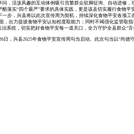
学问，活泼风趣的互动体例吸引浩繁群众驻脚征询、自动进修，
严酷落实“四个最严”要求的具体实践，更是该县切实履行食物平
下一步，兴县将以此次宣传周为契机，持续深化食物平安各项工
盖面，出力提拔食物平安认知程度取能力；同时不竭强化监管取
共治系统，切实把好食物平安每一道关口，全力守护全县群众“舌
6日，兴县2025年食物平安宣传周勾当启动。此次勾当以“尚