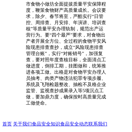
市食物小做坊全面提拔质量平安保障程
度，鞭策食物财产高质量成长。会议要
求，除夕、春节将至，严酷实行“日管
控、周排查、月安排、年演讲、培训查
核”等质量平安办理轨制，规范出产运
营行为。要“四个最严”要求，对食物出
产者开展全方位、全过程的食物平安风
险现患排查查抄，成立“风险现患排查
管理台账”，实行“对账销号”，加强复
查，要对照年度查核目标，全面清点工
做进度，倒排工期，挂图做和，统筹推
进各项工做。出格是对食物平安办理人
员抽考、肉类产物违法犯罪专项步履、
系统及飞翔检题整改、抽检不及格企业
监管、监视查抄成果录入等5项沉点工
做，要加鼎力度，确保按时高质量完成
工做使命。
首页
关于我们
食品安全知识
食品安全动态
联系我们