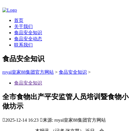
首页
关于我们
食品安全知识
食品安全动态
联系我们
食品安全知识
royal皇家88集团官方网站
>
食品安全知识
>
食品安全知识
全市食物出产平安监管人员培训暨食物小
做坊示

2025-12-14 16:23

来源: royal皇家88集团官方网站
本报讯 （记者 张文慧） 近日，全