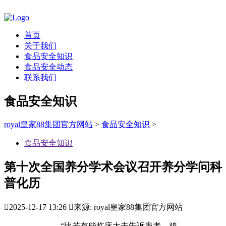
首页
关于我们
食品安全知识
食品安全动态
联系我们
食品安全知识
royal皇家88集团官方网站
>
食品安全知识
>
食品安全知识
第十次全国养分学术会议召开养分学问科
普化历

2025-12-17 13:26

来源: royal皇家88集团官方网站
“比若有些临床大夫告诉患者，鸡