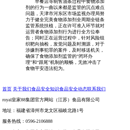
早餐店等制售油条过程中食物添加
剂的行为一曲以来都是监管的沉点难点
问题，天津市河东区市场监视办理局努
力于健全完美食物添加剂全周期全链条
监管系统扶植，正在许可准入环节就对
运营者食物添加剂行为进行全方位奉
告；同时正在运营过程中，针对风险组
织靶向抽检，发觉问题及时溯源，对于
涉嫌刑事犯罪的案件，及时移送机关，
确保了食物添加剂监管的“闭环办
理”和“跟尾”机制的顺畅，无效冲击了
食物平安违法犯为。
首页
关于我们
食品安全知识
食品安全动态
联系我们
royal皇家88集团官方网站（江苏）食品有限公司
地址：福建省漳州市龙文区福岐北路1号
服务热线：0596-2106888