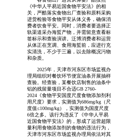
《中华人平易近国食物平安法》的相
关，严酷落实食物出厂查验和原料采购
进货检验等食物平安从体义务，确保消
费者饮食平安。同时，消费者要选择正
轨渠道采办海蜇产物，并需留意查看标
签标示和查验演讲。泛博消费者和运营
从体正在烹调、食用海蜇前，应进行充
实清洗，不少于三遍，以去除概况污物
和杂质。
2025年，天津市河东区市场监视办
理局组织对餐饮环节便宜油条开展抽样
查验。经查验，某餐饮店制售的油条中
铝的残留量项目不合适GB 2760-
2024《食物平安国度尺度食物添加剂利
用尺度》要求，实测值为686mg/kg（尺
度值≤100mg/kg），实测值为国度尺度
6倍之多。该行为违反了《中华人平易
近国食物平安法》的，形成了运营超限
量利用食物添加剂的食物的违法行为，
天津市河东区市场监视办理局依法对其