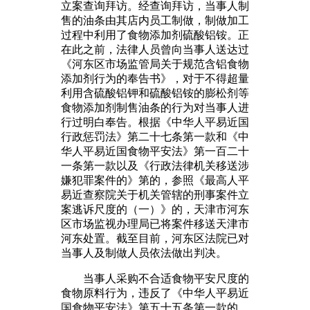
立案查询拜访。经查询拜访，当事人制
售的油条由其店内员工制做，制做加工
过程中利用了食物添加剂硫酸铝铵。正
在此之前，法律人员曾向当事人送达过
《河东区市场监管局关于规范含铝食物
添加剂行为的奉告书》，对于不得超量
利用含硫酸铝钾和硫酸铝铵的膨松剂等
食物添加剂制售油条的行为对当事人进
行过明白奉告。根据《中华人平易近国
行政惩罚法》第二十七条第一款和《中
华人平易近国食物平安法》第一百二十
一条第一款以及《行政法律机关移送涉
嫌犯罪案件的》第的，参照《最高人平
易近查察院关于机关管辖的刑事案件立
案逃诉尺度的（一）》的，天津市河东
区市场监视办理局已将案件移送天津市
河东处置。截至目前，河东区法院已对
当事人及制做人员依法做出判决。
当事人采购不合适食物平安尺度的
食物原料行为，违反了《中华人平易近
国食物平安法》第五十五条第一款的，