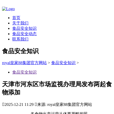
首页
关于我们
食品安全知识
食品安全动态
联系我们
食品安全知识
royal皇家88集团官方网站
>
食品安全知识
>
食品安全知识
天津市河东区市场监视办理局发布两起食
物添加

2025-12-21 11:29

来源: royal皇家88集团官方网站
各食物出产运营从体要严酷按照