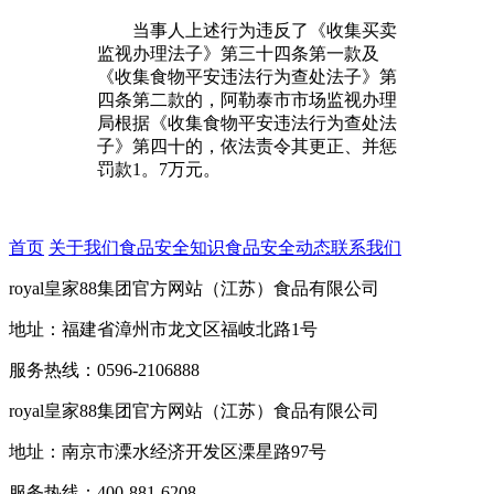
当事人上述行为违反了《收集买卖
监视办理法子》第三十四条第一款及
《收集食物平安违法行为查处法子》第
四条第二款的，阿勒泰市市场监视办理
局根据《收集食物平安违法行为查处法
子》第四十的，依法责令其更正、并惩
罚款1。7万元。
首页
关于我们
食品安全知识
食品安全动态
联系我们
royal皇家88集团官方网站（江苏）食品有限公司
地址：福建省漳州市龙文区福岐北路1号
服务热线：0596-2106888
royal皇家88集团官方网站（江苏）食品有限公司
地址：南京市溧水经济开发区溧星路97号
服务热线：400-881-6208