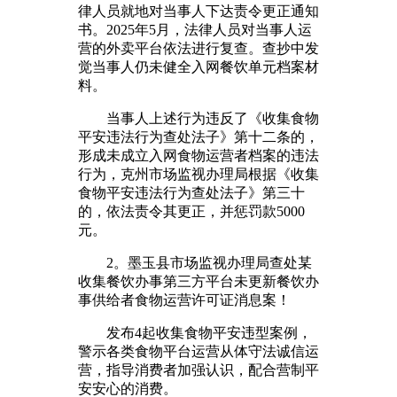
律人员就地对当事人下达责令更正通知
书。2025年5月，法律人员对当事人运
营的外卖平台依法进行复查。查抄中发
觉当事人仍未健全入网餐饮单元档案材
料。
当事人上述行为违反了《收集食物
平安违法行为查处法子》第十二条的，
形成未成立入网食物运营者档案的违法
行为，克州市场监视办理局根据《收集
食物平安违法行为查处法子》第三十
的，依法责令其更正，并惩罚款5000
元。
2。墨玉县市场监视办理局查处某
收集餐饮办事第三方平台未更新餐饮办
事供给者食物运营许可证消息案！
发布4起收集食物平安违型案例，
警示各类食物平台运营从体守法诚信运
营，指导消费者加强认识，配合营制平
安安心的消费。