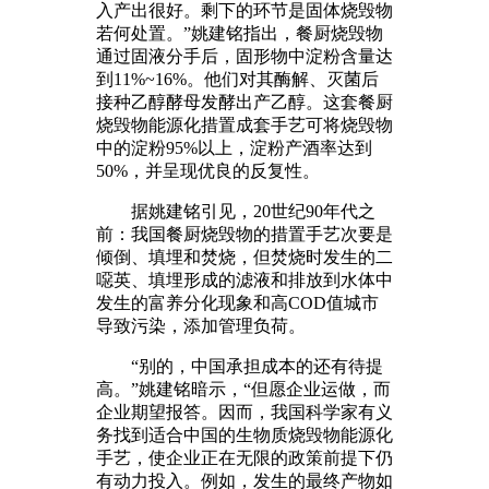
入产出很好。剩下的环节是固体烧毁物
若何处置。”姚建铭指出，餐厨烧毁物
通过固液分手后，固形物中淀粉含量达
到11%~16%。他们对其酶解、灭菌后
接种乙醇酵母发酵出产乙醇。这套餐厨
烧毁物能源化措置成套手艺可将烧毁物
中的淀粉95%以上，淀粉产酒率达到
50%，并呈现优良的反复性。
据姚建铭引见，20世纪90年代之
前：我国餐厨烧毁物的措置手艺次要是
倾倒、填埋和焚烧，但焚烧时发生的二
噁英、填埋形成的滤液和排放到水体中
发生的富养分化现象和高COD值城市
导致污染，添加管理负荷。
“别的，中国承担成本的还有待提
高。”姚建铭暗示，“但愿企业运做，而
企业期望报答。因而，我国科学家有义
务找到适合中国的生物质烧毁物能源化
手艺，使企业正在无限的政策前提下仍
有动力投入。例如，发生的最终产物如