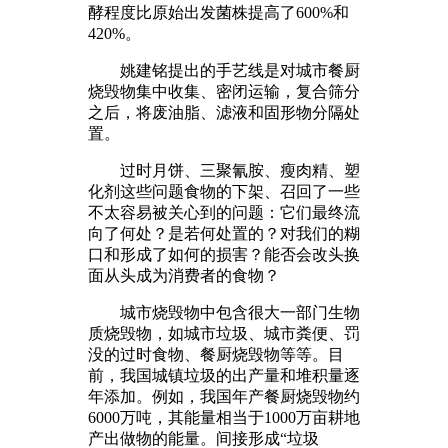
酵程度比原始出发菌株提高了600%和
420%。
姚建铭提出的手艺线是对城市餐厨
烧毁物集中收集、密闭运输，复合筛分
之后，将废油脂、滤液和固形物分隔处
置。
过时月饼、三聚氰胺、瘦肉精、塑
化剂这些问题食物的下架、召回了一些
不太容易被关心到的问题：它们最终流
向了何处？是若何处置的？对我们的糊
口和形成了如何的损害？能否会改头换
面从头成为消费者的食物？
城市烧毁物中包含很大一部门生物
质烧毁物，如城市垃圾、城市粪便、罚
没的过时食物、餐厨烧毁物等等。目
前，我国城镇垃圾的出产量和堆积量逐
年添加。例如，我国年产餐厨烧毁物约
6000万吨，其能量相当于1000万亩耕地
产出做物的能量。间接形成“垃圾