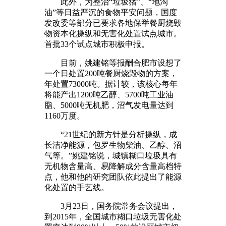
此外，为整治“垃圾猪”、“地沟
油”等日益严沉的食物平安问题，国度
发改委等部分已要求各地保举餐厨烧毁
物资本化操纵和无害化处置试点城市。
首批33个试点城市积极申报。
目前，姚建铭等报酬合肥市设想了
一个日处置200吨餐厨烧毁物的方案，
年处置73000吨。据计较，该核心每年
将能产出1200吨乙醇、5700吨工业油
脂、5000吨无机肥，沼气发电量达到
1160万度。
“21世纪的新方针是分析操纵，成
长洁净能源，包罗生物柴油、乙醇、沼
气等。”姚建铭说，城镇糊口垃圾具有
无机物含量高、易降解成分含量高档特
点，他和他的研究团队依此提出了能源
化处置的手艺线。
3月23日，国务院常务会议提出，
到2015年，全国城市糊口垃圾无害化处