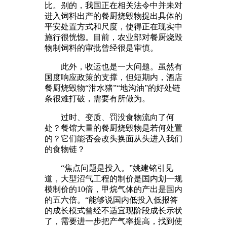
比。别的，我国正在相关法令中并未对
进入饲料出产的餐厨烧毁物提出具体的
平安处置方式和尺度，使得正在现实中
施行很恍惚。目前，农业部对餐厨烧毁
物制饲料的审批曾经很是审慎。
此外，收运也是一大问题。虽然有
国度响应政策的支撑，但短期内，酒店
餐厨烧毁物“泔水猪”“地沟油”的好处链
条很难打破，需要有所做为。
过时、变质、罚没食物流向了何
处？餐馆大量的餐厨烧毁物是若何处置
的？它们能否会改头换面从头进入我们
的食物链？
“焦点问题是投入。”姚建铭引见
道，大型沼气工程的制价是国内划一规
模制价的10倍，甲烷气体的产出是国内
的五六倍。“能够说国内低投入低报答
的成长模式曾经不适宜现阶段成长示状
了，需要进一步把产气率提高，找到使