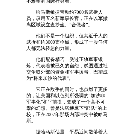
不雅望的国际社会看。
哈马斯敏捷带动约7000名武拆人
员，录用五名新军事长官，正在以军撤
离区域设立查抄坐、“合做者”。
他们不是一个组织，但其近千人的
武拆和约3000支枪械，形成了一股任何
人都无法轻忽的力量。
他们配备精巧，受过正轨军事锻
炼，代表着被已久的宿怨，试图通过社
交争取外部的资金和军事援帮，巴望成
为“将来加沙的代表”。
它正在敌手的同时，也点燃了更多
的，让美国和以色列所强调的“加沙非
军事化”和平前提，变成了一个高不可
攀的幻想。曾是法塔赫麾下“部队”的上
校，正在2007年那场内部冲突中被哈马
斯。
据哈马斯估量，平易近间散落着大