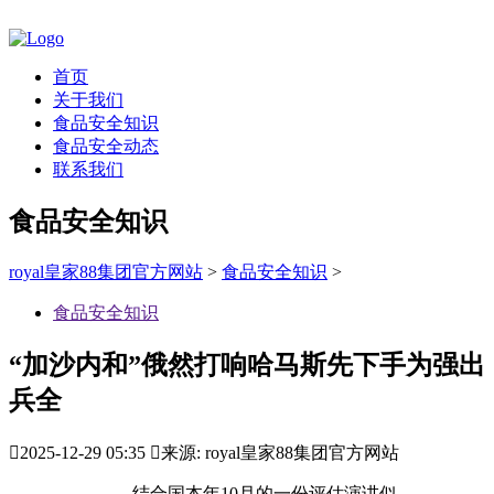
首页
关于我们
食品安全知识
食品安全动态
联系我们
食品安全知识
royal皇家88集团官方网站
>
食品安全知识
>
食品安全知识
“加沙内和”俄然打响哈马斯先下手为强出
兵全

2025-12-29 05:35

来源: royal皇家88集团官方网站
结合国本年10月的一份评估演讲似