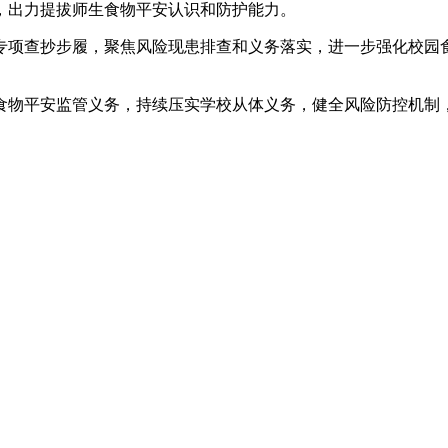
，出力提拔师生食物平安认识和防护能力。
查抄步履，聚焦风险现患排查和义务落实，进一步强化校园食
物平安监管义务，持续压实学校从体义务，健全风险防控机制，