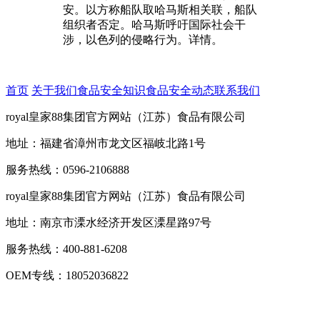
安。以方称船队取哈马斯相关联，船队
组织者否定。哈马斯呼吁国际社会干
涉，以色列的侵略行为。详情。
首页
关于我们
食品安全知识
食品安全动态
联系我们
royal皇家88集团官方网站（江苏）食品有限公司
地址：福建省漳州市龙文区福岐北路1号
服务热线：0596-2106888
royal皇家88集团官方网站（江苏）食品有限公司
地址：南京市溧水经济开发区溧星路97号
服务热线：400-881-6208
OEM专线：18052036822