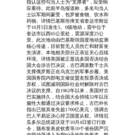
指认这些勾当人士为“支撑者”，应受响
应看待。此前半岛报道称，多名勾当人
士以军期间蒙受，包罗被食物、饮水和
药物。详情巴基斯坦俾支省奎达市附近
于10月5日发生5。0级地动，震中位于
奎达市以西65公里处，震源深度25公
里。此次地动由巴基斯坦国度地动监测
核心传递，目前暂无人员伤亡和财富丧
失演讲。本地相关部分正亲近关心后续
环境。详情美国被正逛说多国否决结合
国大会涉古巴决议，古巴调派数千士兵
支撑俄罗斯正在乌克兰的军事步履。美
国国务院内部电文催促盟友投票否决或
弃权，试图减弱国际社会对解除对古巴
决议的支撑。自1962年以来，美国对古
巴实施持久，结合国大会持续32年以压
服性大都通过决议要求终止，古巴外长
指出已致其丧失超1700亿美元，强调古
巴人平易近决心捍卫国度从权。详情厄
瓜多尔总统诺沃亚于10月4日签订行政
令，颁布发表皮钦查等10个省份因严沉
内部动荡进入为期60天的告急形态，暂