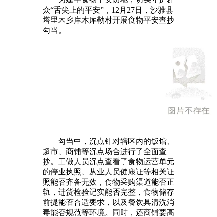
众“舌尖上的平安”，12月27日，沙雅县
塔里木乡库木库勒村开展食物平安查抄
勾当。
勾当中，沉点针对辖区内的饭馆、
超市、商铺等沉点场合进行了全面查
抄。工做人员沉点查看了食物运营单元
的停业执照、从业人员健康证等相关证
照能否齐备无效，食物采购渠道能否正
轨，进货检验记实能否完整，食物储存
前提能否合适要求，以及餐饮具清洗消
毒能否规范等环境。同时，还商铺要高