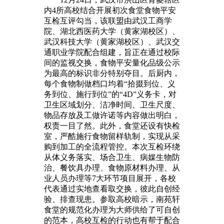
内4所高校结合开展初次食堂食物平安
互检互评勾当，该联盟由武汉工商学
院、湖北西医药大学（黄家湖校区）、
武汉科技大学（黄家湖校区）、武汉交
通职业学院配合组建，旨正在通过校际
间的监视交换，食物平安量化品级公示
为最高的标识非分特别夺目。后厨内，
每个食物制做档口均着“拾掇到位、义
务到位、施行到位”的“4D”义务卡，对
卫生区域划分、洁净时间、卫生尺度、
物品存放及工做许诺等内容做出明白，
权责一目了然。此外，食堂还设有快检
室，严酷施行食物留样轨制，实现从采
购到加工的全流程管控。本次互检环绕
从体义务落实、场合卫生、病媒生物防
治、餐饮具办理、食物原材料办理、从
业人员办理等7大环节项目展开，各校
代表通过实地查看取交换，彼此自创经
验、排查现患。参取高校暗示，南苑轩
食堂的规范化办理为大师供给了可自创
的范本，高校互检的行动也有帮于配合