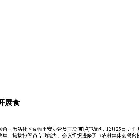
开展食
，激活社区食物平安协管员前沿“哨点”功能，12月25日，平
收集，提拔协管员专业能力。会议组织进修了《农村集体会餐食