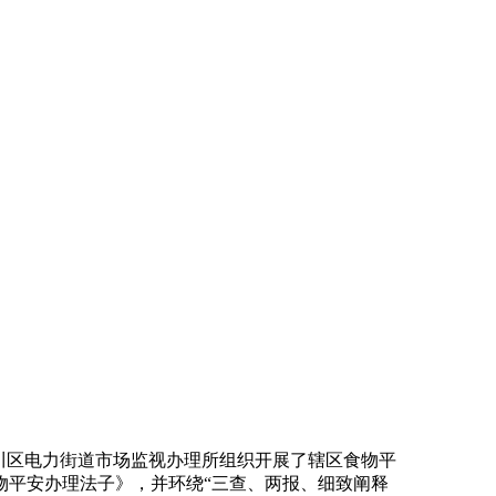
川区电力街道市场监视办理所组织开展了辖区食物平
物平安办理法子》，并环绕“三查、两报、细致阐释