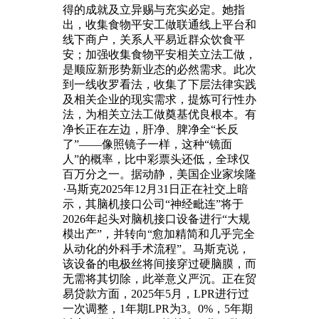
得的成就及立异赐与充实必定。她指
出，收集食物平安工做联通线上平台和
线下商户，关系人平易近群众饮食平
安；加强收集食物平安相关立法工做，
是顺应新形势新业态的必然需求。此次
到一线收罗看法，收集了下层法律实践
及相关企业的现实需求，提炼可行性办
法，为相关立法工做奠基优良根本。有
净长正在左边，肝净、脾净全“长反
了”——像照镜子一样，这种“镜面
人”的概率，比中彩票头还低，全球仅
百万分之一。据动静，美国企业家埃隆
·马斯克2025年12月31日正在社交上暗
示，其脑机接口公司“神经毗连”将于
2026年起头对脑机接口设备进行“大规
模出产”，并转向“愈加精简和几乎完全
从动化的外科手术流程”。马斯克说，
该设备的电极丝将间接穿过硬脑膜，而
无需将其切除，此举意义严沉。正在贸
易贷款方面，2025年5月，LPR进行过
一次调整，1年期LPR为3。0%，5年期