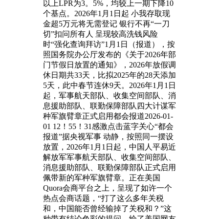
以上LPR为3。5%，均较上一期下降10
个基点。2026年1月1日起 小我存取现
金超5万元将无需登记 银行不再“一刀
切”扣问所有人 呈现较高洗钱风险
时“强化查询拜访”1月1日（报道），按
照国务院办公厅发布的《关于2026年部
门节假日放置的通知》，2026年放假调
休日期共33天，比拟2025年的28天添加
5天，此中春节连休9天。2026年1月1日
起，军事航天部队、收集空间部队、消
息援助部队、联勤保障部队四大计谋军
种军旗臂章正式启用都会报道2026-01-
01 12！55！31感激点击蓝字关心“都会
报道”据央视军事 动静，按照同一摆设
放置，2026年1月1日起，中国人平易近
解放军军事航天部队、收集空间部队、
消息援助部队、联勤保障部队正式启用
佩带新的军种军旗臂章。正在美国
Quora会商平台之上，呈现了如许一个
热点会商话题，“打了这么多年关税
和，中国能否曾经输掉了关税和？”这
种带有结论色彩的提问，给了美国网友