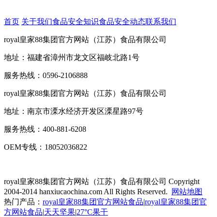
首页
关于我们
食品安全知识
食品安全动态
联系我们
royal皇家88集团官方网站（江苏）食品有限公司
地址：福建省漳州市龙文区福岐北路1号
服务热线：0596-2106888
royal皇家88集团官方网站（江苏）食品有限公司
地址：南京市溧水经济开发区溧星路97号
服务热线：400-881-6208
OEM专线：18052036822
royal皇家88集团官方网站（江苏）食品有限公司
Copyright
2004-2014 hanxiucaochina.com All Rights Reserved.
网站地图
热门产品：
royal皇家88集团官方网站食品
|
royal皇家88集团官
方网站食品
|
天天坚果
|
27°C果干