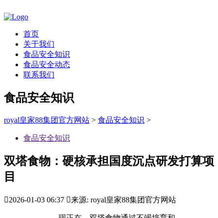
首页
关于我们
食品安全知识
食品安全动态
联系我们
食品安全知识
royal皇家88集团官方网站
>
食品安全知识
>
食品安全知识
双塔食物：硬核承担国度沉点研发打算项
目

2026-01-03 06:37

来源: royal皇家88集团官方网站
现正在，双塔食物通过不竭培育和