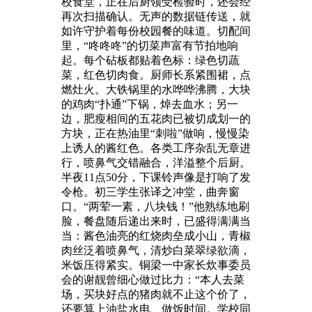
校食堂，正在后厨领受检验时，还会经
再次扫描确认。无声的数据链传送，就
如许守护着每份校园餐的味道。切配间
里，“咚咚咚”的切菜声富有节拍地响
起。每个砧板都贴着色标：绿色切蔬
菜，红色切肉食。厨师长系紧围裙，点
燃灶火。大铁锅里的水哗哗沸腾，大块
的鸡肉“扑通”下锅，焯去血水；另一
边，肥瘦相间的五花肉已被切成划一的
方块，正在热油里“刺啦”做响，慢慢染
上诱人的酱红色。各类工序杂乱无章进
行，喷鼻气交错融合，洋溢整个后厨。
半夜11点50分，下课铃声像是打响了发
令枪。初三学生张译之冲堂，曲奔窗
口。“两荤一素，八块钱！”他熟练地刷
脸，餐盘随后递出来时，已盛得满满当
当：酱色油亮的红烧肉垒成小山，青椒
肉丝泛着喷鼻气，清炒白菜翠绿欲滴，
米饭压得紧实。铜梁一中家长炊事委员
会的谢靓曾细心做过比力：“本人去菜
场，买块好点的猪肉就不止这个价了，
还要算上油盐水电、做饭时间。学校同