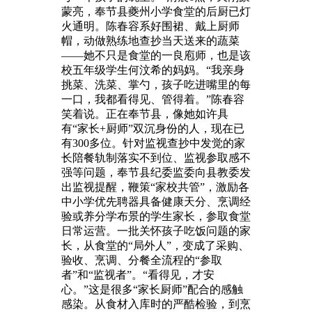
蒙亮，奉节县夔州小学食堂的后厨已灯
火通明。陈春容系好围裙、戴上厨师
帽，动做熟练地查抄当天送来的蔬菜
——她不只是食堂的一良庖师，也是该
校五年级学生何汶希的妈妈。“我亲身
挑菜、洗菜、掌勺，孩子吃进嘴里的每
一口，我都看得见、管得着。”陈春容
笑着说。正在奉节县，像她如许具
有“家长+厨师”双沉身份的人，现在已
有300多位。针对监视查抄中发觉的家
长陪餐轨制落实不到位、监视参取感不
强等问题，奉节县纪委监委向县教委发
出监视提醒，鞭策“家校共管”，激励各
中小学优先聘器具备健康天分、烹调经
验或养分学布景的学生家长，参取食堂
日常运营。一批关怀孩子吃饭问题的家
长，从食堂的“局外人”，变成了采购、
验收、烹调、分餐全流程的“参取
者”和“监视者”。“看得见，才安
心。”这是很多“家长厨师”配合的感触
感染。从食材入库时的严酷检验，到烹