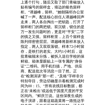
上逐个打勾，随后又取了部门青椒放入
贴有编号的留样盒，墙边的银色留样
柜。“谭越峰，留样。”她朝隔邻办公室
喊了一声。配送核心担任人谭越峰回声
走来，两人各自掏出一把钥匙，打开了
留样柜门的两把锁。双沉锁，锁住的是
万一发生问题时的，更是对“平安”二字
的慎之又慎。留样柜里，上百个留样盒
陈列得密密层层。谭越峰将新样本放入
指定，两人又双双落锁。样本72小时留
存，是铁打的老实。大约1小时后，这
批青椒颠末分拣，被拆入送往学校的保
鲜箱。箱体显眼贴上一张专属的“身份
证”二维码。用手机扫描，产地、供应
商、配送批次等消息一目了然。正
在“检测演讲”那一栏，“及格”字样非分
特别夺目，旁边切确显示着检测完成时
间为00：15。“所有农残目标数据，都
正在‘未检出’或远低于国度尺度的平安
区间内。”鲜庆兰说。这份深夜生成的
电子演讲，跟着这箱蔬菜将一路抵达学