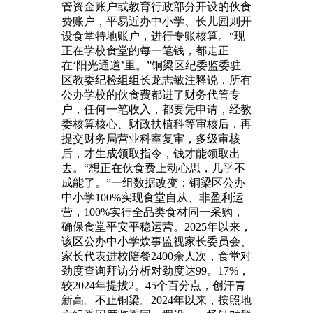
管资金账户或教育行政部分开设的伙食
费账户，平易近办中小学、长儿园则开
设食堂特地账户，进行专账核算。“现
正在学校食堂的每一笔钱，都走正
在‘阳光通道’里。”铜梁区纪委监委驻
区教委纪检组组长龙志敏注释说，所有
公办学校的伙食费都进了财务代管专
户，任何一笔收入，都要凭申请，经教
委核算核心、财政扶植科等审核后，再
提交财务局营业科室复审，多级审核
后，才生成领取指令，钱才能领取出
去。“想正在伙食费上动心思，几乎不
成能了。”一组数据改变：铜梁区公办
中小学100%实现食堂自从、非盈利运
营，100%实行全品类食材同一采购，
确保食堂平安平稳运营。2025年以来，
该区公办中小学炊事监视家长委员会、
家长代表进校陪餐2400余人次，食堂对
劲度查询拜访分析对劲度达99。17%，
较2024年提拔2。45个百分点，创汗青
新高。不止铜梁。2024年以来，按照地