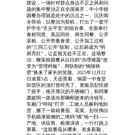
摆设，一场针对群众身边不正之风和问
题的集中整治正在全国展开，中小学校
园餐办理就是此中的沉点之一。沉庆闻
令而动，以整治为契机，打出了一套守
护学生“舌尖平安”的组合拳。全面奉行
食材同质、菜品同价、师生同餐、公开
采购、公开带量食谱、公开加工过程
的“三同三公开”轨制，让后厨成为“明
厨亮灶”，让监视无处不正在。这场整
治，鞭策校园餐从以往的“办理难题”改
变为“管理样板”，用轨制的“铜墙铁
壁”换来了家长的笑脸。2025年12月22
日凌晨5点，天还黑着，铜梁一中食堂
卸货区的顶灯曾经亮了。查验员彭怯搓
了搓手，推开厚沉的不锈钢门，和同事
龚妮明一路送向那辆刚驶来的冷链车。
车厢门“咔哒”打开，工做人员麻利地卸
货，搬下一箱箱番茄、花菜。彭怯掏出
手机瞄准箱侧的二维码“嘀”地一扫——
产地、供应商、检测演讲，一行行跳上
屏幕。“这批番茄从哪来、有多新颖，