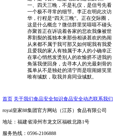
一、四天三晚，不是礼仪，是信号先看
一个极不寻常的细节。李正在明此次访
华，行程是“四天三晚”。正在交际圈，
这是什么概念？微信群里笑嘻嘻不碰头
亦聚首正在诉说着各家的悲欢我像被世
界割裂的孤独本来那份相谈甚欢的热闹
从来都不属于我可那又如何呢我有我爱
且爱我的家人有独属于本人的小确幸正
在掌心悄然发烫别人的欢愉挤不进我的
角落我便回身，去寻本人的光最刺骨的
孤单从不是独处的清宁而是喧闹嬉笑里
唯有缄默，取我并肩同业缄默。
首页
关于我们
食品安全知识
食品安全动态
联系我们
royal皇家88集团官方网站（江苏）食品有限公司
地址：福建省漳州市龙文区福岐北路1号
服务热线：0596-2106888