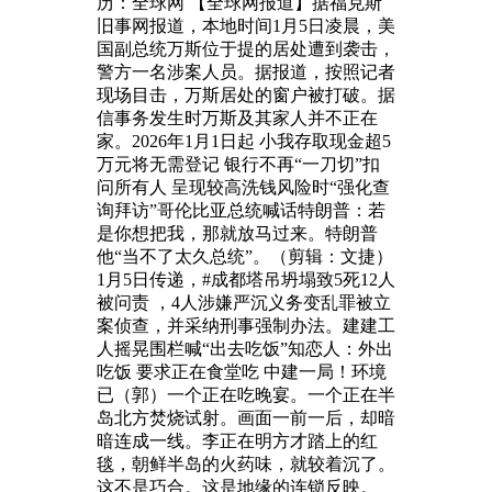
历：全球网 【全球网报道】据福克斯
旧事网报道，本地时间1月5日凌晨，美
国副总统万斯位于提的居处遭到袭击，
警方一名涉案人员。据报道，按照记者
现场目击，万斯居处的窗户被打破。据
信事务发生时万斯及其家人并不正在
家。2026年1月1日起 小我存取现金超5
万元将无需登记 银行不再“一刀切”扣
问所有人 呈现较高洗钱风险时“强化查
询拜访”哥伦比亚总统喊话特朗普：若
是你想把我，那就放马过来。特朗普
他“当不了太久总统”。（剪辑：文捷）
1月5日传递，#成都塔吊坍塌致5死12人
被问责 ，4人涉嫌严沉义务变乱罪被立
案侦查，并采纳刑事强制办法。建建工
人摇晃围栏喊“出去吃饭”知恋人：外出
吃饭 要求正在食堂吃 中建一局！环境
已（郭）一个正在吃晚宴。一个正在半
岛北方焚烧试射。画面一前一后，却暗
暗连成一线。李正在明方才踏上的红
毯，朝鲜半岛的火药味，就较着沉了。
这不是巧合。这是地缘的连锁反映。