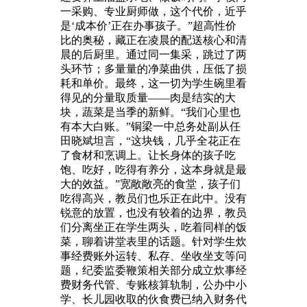
一采购、专业厨师做，这个代价，近乎
是‘成本价’正在办事孩子。”超高性价
比的奥秘，藏正在凌晨的配送核心和清
晨的后厨里。通过同一集采，跳过了两
头环节；多量量的净菜曲供，压低了损
耗和单价。最终，这一切为学生碗里看
得见的分量取质量——肉是结实的大
块，蔬菜是当季的新鲜。“我们心里也
有本大白账。”铜梁一中总务处副从任
田晓斌坦言，“这块钱，几乎全花正在
了食材和烹调上。让长身体的孩子吃
饱、吃好，吃得有养分，这本身就是最
大的效益。”宽敞敞亮的食堂，孩子们
吃得高兴，教员们也乐正在此中。没有
锐意的放置，也没有较着的边界，教员
们分离坐正在学生两头，吃着同样的饭
菜，聊着讲堂表里的话题。针对学生炊
事经费账外运转、私存、坐收坐支等问
题，纪委监委鞭策相关部分成立炊事经
费财务代管、专账核算轨制，公办中小
学、长儿园收取的伙食费已纳入财务代