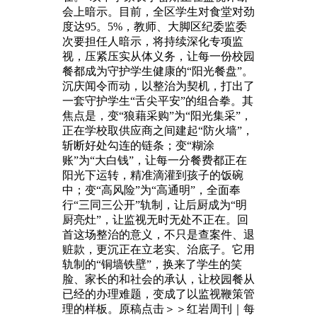
会上暗示。目前，全区学生对食堂对劲
度达95。5%，教师、大脚区纪委监委
次要担任人暗示，将持续深化专项监
视，压紧压实从体义务，让每一份校园
餐都成为守护学生健康的“阳光餐盘”。
沉庆闻令而动，以整治为契机，打出了
一套守护学生“舌尖平安”的组合拳。其
焦点是，变“狼藉采购”为“阳光集采”，
正在学校取供应商之间建起“防火墙”，
斩断好处勾连的链条；变“糊涂
账”为“大白钱”，让每一分餐费都正在
阳光下运转，精准滴灌到孩子的饭碗
中；变“高风险”为“高通明”，全面奉
行“三同三公开”轨制，让后厨成为“明
厨亮灶”，让监视无时无处不正在。回
首这场整治的意义，不只是查案件、退
赃款，更沉正在立老实、治底子。它用
轨制的“铜墙铁壁”，换来了学生的笑
脸、家长的和社会的承认，让校园餐从
已经的办理难题，变成了以监视鞭策管
理的样板。原稿点击＞＞红岩周刊｜每