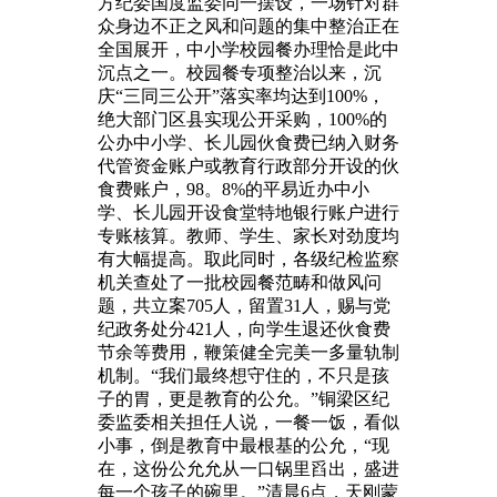
方纪委国度监委同一摆设，一场针对群
众身边不正之风和问题的集中整治正在
全国展开，中小学校园餐办理恰是此中
沉点之一。校园餐专项整治以来，沉
庆“三同三公开”落实率均达到100%，
绝大部门区县实现公开采购，100%的
公办中小学、长儿园伙食费已纳入财务
代管资金账户或教育行政部分开设的伙
食费账户，98。8%的平易近办中小
学、长儿园开设食堂特地银行账户进行
专账核算。教师、学生、家长对劲度均
有大幅提高。取此同时，各级纪检监察
机关查处了一批校园餐范畴和做风问
题，共立案705人，留置31人，赐与党
纪政务处分421人，向学生退还伙食费
节余等费用，鞭策健全完美一多量轨制
机制。“我们最终想守住的，不只是孩
子的胃，更是教育的公允。”铜梁区纪
委监委相关担任人说，一餐一饭，看似
小事，倒是教育中最根基的公允，“现
在，这份公允允从一口锅里舀出，盛进
每一个孩子的碗里。”清晨6点，天刚蒙