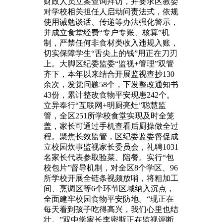
财政人员立案查询拜访，并要求区教委
对学校相关担任人启动问责法式，依规
使用诫勉谈话、传递等办法强化警示，
并成立食堂经费“专户专账、核算”机
制，严禁任何非食材类收入违规入账，
切实保障学生“舌尖上的钱”用正在刀刃
上。大脚区纪委监委“监视+管理”双管
齐下，本年以来结合开展监视查抄130
余次，发觉问题58个，下发整改通知书
43份，累计整改食物平安现患242个。
立异奉行“互联网+明厨亮灶”聪慧监
管，全区251所学校食堂实现及时全笼
盖，家长可通过手机查看后厨操做全过
程。聚焦长效监管，区纪委监委督促成
立校园炊事监视家长委员会，礼聘1031
名家长代表参取验菜、陪餐。实行“包
校包片”督导机制，对全区8个学区、96
所学校开展全链条视频放哨，将粗加工
间、烹调区等6个环节区域纳入沉点，
全面建牢校园食物平安防地。“现正在
每天看到孩子吃得高兴，我们心里也结
壮。”双中学家长李密斯正在监视评断