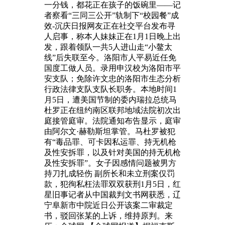
一分钱，都花正在孩子的饭碗里——记
者察看“三同三公开”轨制下“校园餐”成
效-沉庆日报网友正在社交平台发布寻
人启事，称本人妹妹正在1月1日晚上出
发，跟着领队一共5人进山走“小鳌太
线”后失联至今。洛阳市人平易近任免
国度工做人员。录用申汉校为洛阳市平
安支队；免除许文忠的洛阳市生态分析
行政法律支队支队长职务。本地时间1
月5日，遭美国节制的委内瑞拉总统马
杜罗正在纽约南区联邦地域法院初次出
庭接管庭审。法院通知布告显示，庭审
由阿尔文·赫勒斯坦掌管。马杜罗被犯
有“毒品罪、可卡因私运罪、持无机枪
及性安拆罪，以及针对美国的持无机枪
及性安拆罪”。女子因感情问题被男方
持刀扎成轻伤 副所长和未立刑案仅罚
款，犯徇私枉法罪双双获刑1月5日，红
星旧事记者从中国裁判文书网获悉，辽
宁阜新市中院近日公开该案二审裁定
书，驳回张某的上诉，维持原判。来