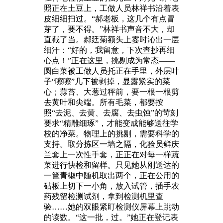
照正在土豆上，工做人员林祥书沿着表
皮细细扫过。“郝老板，这几个有点冒
芽了，要不得。”林祥书声音不大，却
直截了当。郝廷菊额头上霎时沁出一层
细汗：“好的，我留意，下次查抄再细
心点！”正在这里，挑剔成为常态——
圆白菜被工做人员托正在手里，外层叶
子“嚓嚓”几下被剥掉，显露紧实的菜
心；蒜苔、大葱过秤前，要一根一根剪
去黄叶和尖端。所有毛菜，都要按
照“去泥、去黄、去腐、去虫蚀”的苛刻
要求“精雕细琢”，才能变成能够送往学
校的净菜。物理上的挑剔，需要科学的
支持。取分拣区一墙之隔，化验员鲜庆
兰套上一次性手套，正正在对每一样蔬
菜进行快检和留样。只见她从刚送达的
一筐青椒中随机取出两个，正在公用的
砧板上切下一小角，放入试管，插手农
药残留检测试剂，拿到检测机里查
验……她的双眼紧盯检测仪屏幕上跳动
的读数。“这一批，过。”她正在登记表