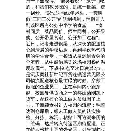
扫一下全晓得。”他笑着说：“孩子们吃
的，和我们教员吃的，是统一批菜、统
一锅炒。”彭怯这句线年起头，一套叫
做“三同三公开”的轨制机制，悄悄进入
到该区所有公办中小学的食堂——“食
材同质、菜品同价、师生同餐，公开采
购、公开带量食谱、公开加工过程”。
近日，记者走进铜梁，从深夜的配送核
心到清晨的学校后厨，再到半夜热气腾
腾的学生食堂，一餐饭从泉源到舌尖的
全流程，从中感触感染这场校园餐的温
度取底气。下战书6点至次日凌晨2点，
是沉庆商社新世纪百货连锁运营无限公
司物流配送核心最忙碌的时候。穿戴工
做服的企业员工，正在车间内小跑穿
越。校园餐供货商之一的郝廷菊刚跳下
货车，配送核心的工做人员就围了上
去，了新颖食材进入校园的流程：毛菜
达到仓库后，颠末工做人员的认实快
检、分拣、称沉，粘贴上可逃溯来历的
二维码，然后转入待运区期待配送。正
在特地检核土豆的强光区，灯光“唰”地