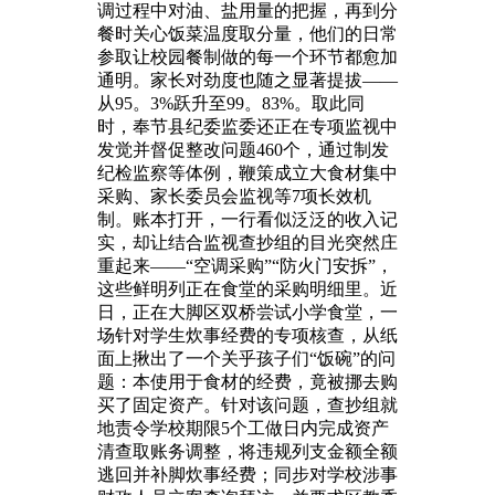
调过程中对油、盐用量的把握，再到分
餐时关心饭菜温度取分量，他们的日常
参取让校园餐制做的每一个环节都愈加
通明。家长对劲度也随之显著提拔——
从95。3%跃升至99。83%。取此同
时，奉节县纪委监委还正在专项监视中
发觉并督促整改问题460个，通过制发
纪检监察等体例，鞭策成立大食材集中
采购、家长委员会监视等7项长效机
制。账本打开，一行看似泛泛的收入记
实，却让结合监视查抄组的目光突然庄
重起来——“空调采购”“防火门安拆”，
这些鲜明列正在食堂的采购明细里。近
日，正在大脚区双桥尝试小学食堂，一
场针对学生炊事经费的专项核查，从纸
面上揪出了一个关乎孩子们“饭碗”的问
题：本使用于食材的经费，竟被挪去购
买了固定资产。针对该问题，查抄组就
地责令学校期限5个工做日内完成资产
清查取账务调整，将违规列支金额全额
逃回并补脚炊事经费；同步对学校涉事